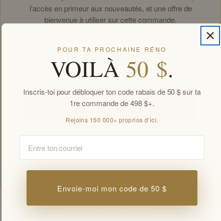
l’accès en primeur aux nouveautés, et une offre de
bienvenue à utiliser sur cette commande.
Rejoins 150 000+ proprios d’ici.
POUR TA PROCHAINE RÉNO
Email
VOILÀ
50 $
.
Inscris-toi pour débloquer ton code rabais de 50 $ sur ta
1re commande de 498 $+.
Débloquer mes offres
Rejoins 150 000+ proprios d’ici.
Email
En t’inscrivant, tu acceptes de recevoir nos courriels marketing.
Désabonnement en tout temps.
Offres réservées aux membres par courriel. Nouveaux abonnés, une offre de
bienvenue par client.
Envoie-moi mon code de 50 $
SPÉCIFICATIONS