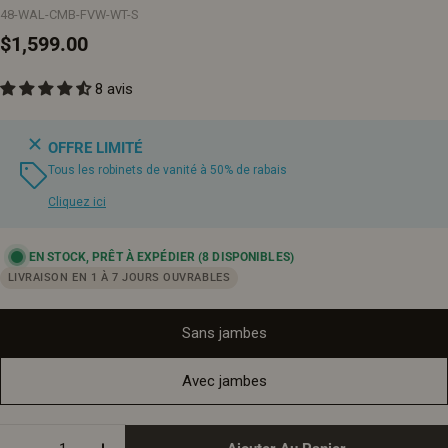
48-WAL-CMB-FVW-WT-S
Prix
$1,599.00
8 avis
régulier
OFFRE LIMITÉ
Tous les robinets de vanité à 50% de rabais
Cliquez ici
EN STOCK, PRÊT À EXPÉDIER
(8 DISPONIBLES)
LIVRAISON EN 1 À 7 JOURS OUVRABLES
Sans jambes
Avec jambes
Quantité