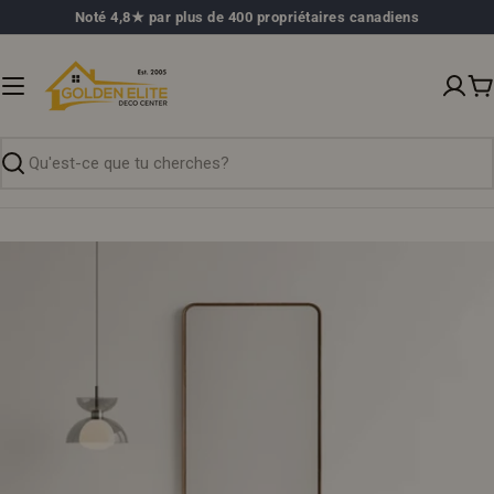
Passer
Noté 4,8★ par plus de 400 propriétaires canadiens
au
contenu
P
Recherche