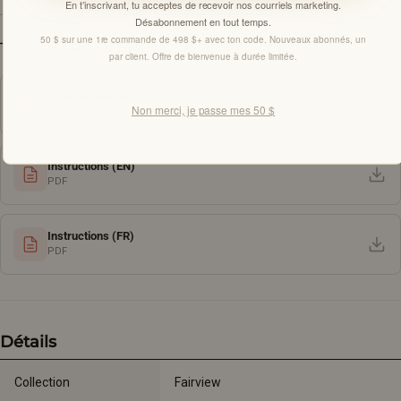
En t’inscrivant, tu acceptes de recevoir nos courriels marketing.
Désabonnement en tout temps.
50 $ sur une 1re commande de 498 $+ avec ton code. Nouveaux abonnés, un
TÉLÉCHARGEMENTS
par client. Offre de bienvenue à durée limitée.
Fiche technique
Non merci, je passe mes 50 $
PDF
Instructions (EN)
PDF
Instructions (FR)
PDF
Détails
Collection
Fairview