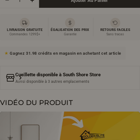
Ajouter Au Panier
Diminuer La Quantité Pour Meuble-Lavabo Mural 48p
Augmenter La Quantité Pour Meuble-Lavab
LIVRAISON GRATUITE
ÉGALISATION DES PRIX
RETOURS FACILES
Commandes 1299$+
Garantie
Sans tracas
Gagnez 31.98 crédits en magasin en achetant cet article
Cueillette disponible à
South Shore Store
Aussi disponible à 3 autres emplacements
VIDÉO DU PRODUIT