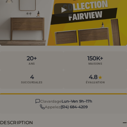
20+
150K+
ANS
MAISONS
4
4.8
★
SUCCURSALES
ÉVALUATION
Clavardage
Lun–Ven 9h–17h
Appelez
(514) 684-4209
DESCRIPTION