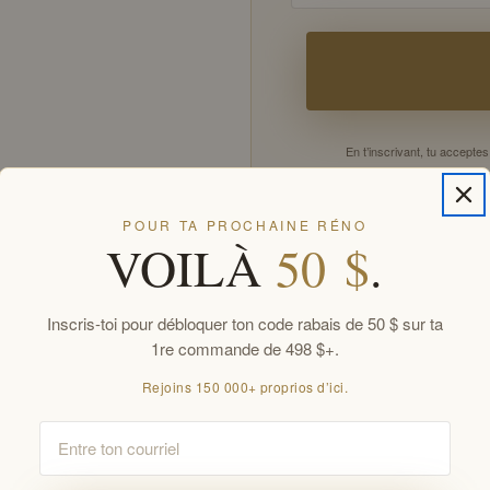
En t’inscrivant, tu accept
Offres réservées aux membr
POUR TA PROCHAINE RÉNO
VOILÀ
50 $
.
Inscris-toi pour débloquer ton code rabais de 50 $ sur ta
1re commande de 498 $+.
Rejoins 150 000+ proprios d’ici.
Email