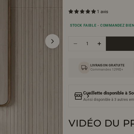
1 avis
régulier
STOCK FAIBLE - COMMANDEZ BIE
Quantité
Ouvrir le média 1 en mode modal
Diminuer La Quantité Po
Augmenter La 
LIVRAISON GRATUITE
Commandes 1299$+
Cueillette disponible à
So
Aussi disponible à 3 autres 
VIDÉO DU P