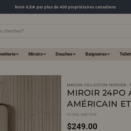
Noté 4,8★ par plus de 400 propriétaires canadiens
netterie
Miroirs
Douches
Baignoires
Toilet
MAISON
/
COLLECTION FAIRVIEW -
MIROIR 24PO
AMÉRICAIN ET
35-WAL-MIR-PVW
Prix
$249.00