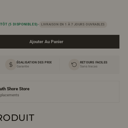
•
NTÔT
(5 DISPONIBLES)
LIVRAISON EN 1 À 7 JOURS OUVRABLES
Ajouter Au Panier
Ou
ur Miroir 24po Avec Cadre En Noyer Américain Et Coins
Quantité Pour Miroir 24po Avec Cadre En Noyer América
ÉGALISATION DES PRIX
RETOURS FACILES
Garantie
Sans tracas
uth Shore Store
emplacements
RODUIT