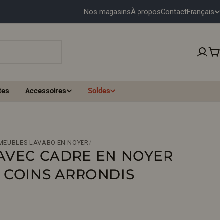
Français
Nos magasins
À propos
Contact
L
A
N
P
G
tes
Accessoires
Soldes
U
E
 MEUBLES LAVABO EN NOYER
/
 AVEC CADRE EN NOYER
 COINS ARRONDIS