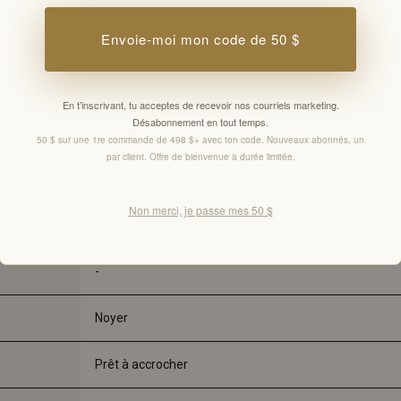
Envoie-moi mon code de 50 $
En t’inscrivant, tu acceptes de recevoir nos courriels marketing.
Désabonnement en tout temps.
Fairview
50 $ sur une 1re commande de 498 $+ avec ton code. Nouveaux abonnés, un
par client. Offre de bienvenue à durée limitée.
24"
Non merci, je passe mes 50 $
35,4"
-
Noyer
Prêt à accrocher