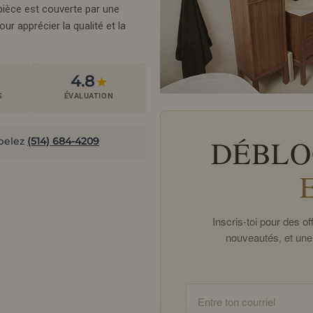
pièce est couverte par une
r apprécier la qualité et la
4.8
★
S
ÉVALUATION
DÉBLO
pelez
(514) 684-4209
Inscris-toi pour des 
nouveautés, et une
Email