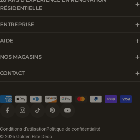
20 ANS D'EXPÉRIENCE EN RÉNOVATION
RÉSIDENTIELLE
ENTREPRISE
AIDE
NOS MAGASINS
CONTACT
Modes
de
paiement
Facebook
Instagram
Tik Tok
Pinterest
YouTube
Conditions d'utilisation
Politique de confidentialité
© 2026
Golden Elite Deco
.