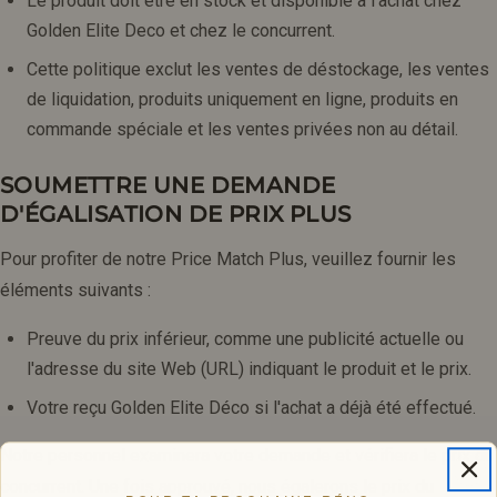
Le produit doit être en stock et disponible à l'achat chez
Golden Elite Deco et chez le concurrent.
Cette politique exclut les ventes de déstockage, les ventes
de liquidation, produits uniquement en ligne, produits en
commande spéciale et les ventes privées non au détail.
SOUMETTRE UNE DEMANDE
D'ÉGALISATION DE PRIX PLUS
Pour profiter de notre Price Match Plus, veuillez fournir les
éléments suivants :
Preuve du prix inférieur, comme une publicité actuelle ou
l'adresse du site Web (URL) indiquant le produit et le prix.
Votre reçu Golden Elite Déco si l'achat a déjà été effectué.
Notre personnel examinera votre demande et vérifiera le prix du
concurrent. Une fois approuvé, nous égalerons le prix du