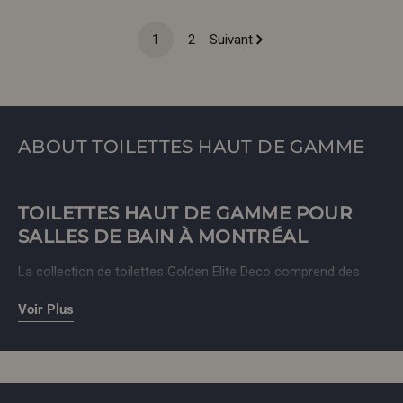
de
régulier
1
2
Suivant
vente
ABOUT TOILETTES HAUT DE GAMME
TOILETTES HAUT DE GAMME POUR
SALLES DE BAIN À MONTRÉAL
La collection de toilettes Golden Elite Deco comprend des
toilettes bidet intelligentes
, des
modèles muraux
et des
Voir Plus
designs monoblocs
en finis blanc classique, noir mat et effet
marbre. Que vous cherchiez la technologie de pointe ou un
style intemporel, c'est ici.