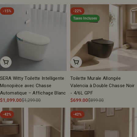
de
régulier
régulier
vente
-15%
-22%
Taxes Incluses
Ajouter Au Panier
Ajouter Au Panier
SERA Witty Toilette Intelligente
Toilette Murale Allongée
Monopièce avec Chasse
Valencia à Double Chasse Noir
Automatique – Affichage Blanc
- 4/6L GPF
$1,099.00
$1,299.00
$699.00
$899.00
Prix
Prix
Prix
Prix
de
régulier
de
régulier
-42%
-42%
vente
vente