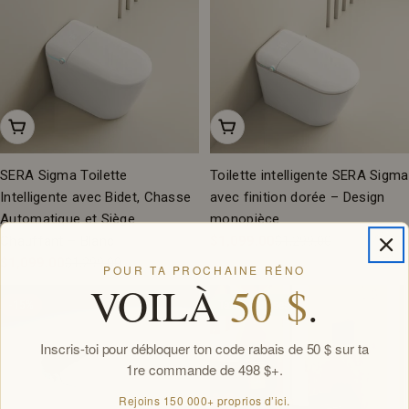
Ajouter Au Panier
Ajouter Au Panier
SERA Sigma Toilette
Toilette intelligente SERA Sigma
Intelligente avec Bidet, Chasse
avec finition dorée – Design
Automatique et Siège
monopièce
Chauffant – Blanc
$1,099.00
$1,299.00
Prix
Prix
$1,099.00
$1,299.00
Prix
Prix
POUR TA PROCHAINE RÉNO
de
régulier
VOILÀ
50 $
.
vente
de
régulier
-15%
Taxes Incluses
vente
Inscris-toi pour débloquer ton code rabais de 50 $ sur ta
1re commande de 498 $+.
Rejoins 150 000+ proprios d’ici.