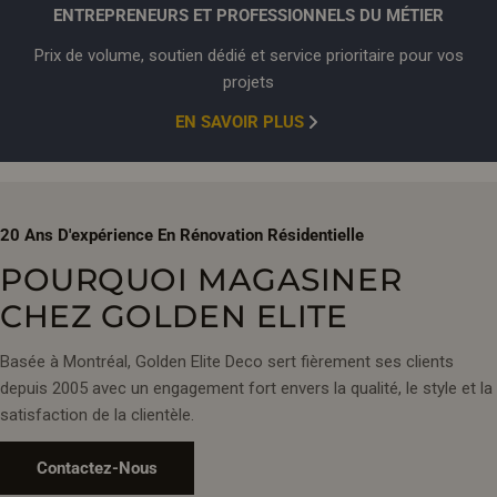
TOILETTES INTELLIGENTES AUX
ENTREPRENEURS ET PROFESSIONNELS DU MÉTIER
FONCTIONS AVANCÉES
Prix de volume, soutien dédié et service prioritaire pour vos
Les
toilettes intelligentes SERA Sigma et Witty
offrent un
projets
confort digne d'un spa avec chasse automatique, siège
chauffant, jet d'eau tiède et séchoir à air chaud. Le couvercle
EN SAVOIR PLUS
auto ouverture/fermeture ajoute une commodité mains libres.
OPTIONS MURALES ET MONOBLOCS
20 Ans D'expérience En Rénovation Résidentielle
Libérez l'espace au sol avec les
toilettes murales
Valencia ou
POURQUOI MAGASINER
Valentia en blanc ou noir mat. Vous préférez un look
classique? Les toilettes monoblocs Typhoon, Toledo et
CHEZ GOLDEN ELITE
Catania offrent des lignes épurées et une chasse double.
Basée à Montréal, Golden Elite Deco sert fièrement ses clients
Complétez votre salle de bain avec un
miroir DEL intelligent
depuis 2005 avec un engagement fort envers la qualité, le style et la
coordonné ou parcourez nos
robinets de salle de bain
. Visitez
satisfaction de la clientèle.
nos salles d'exposition à Montréal.
Contactez-Nous