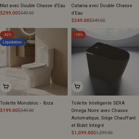
Mat avec Double Chasse d'Eau
Catania avec Double Chasse
$299.00
$549.00
d'Eau
Prix
Prix
$249.00
$349.00
Prix
Prix
de
régulier
vente
de
régulier
-42%
-15%
vente
Liquidation
Ajouter Au Panier
Ajouter Au Panier
Toilette Monobloc - Ibiza
Toilette Intelligente SERA
$199.00
$349.00
Omega Noire avec Chasse
Prix
Prix
Automatique, Siège Chauffant
de
régulier
et Bidet Intégré
vente
$1,099.00
$1,299.00
Prix
Prix