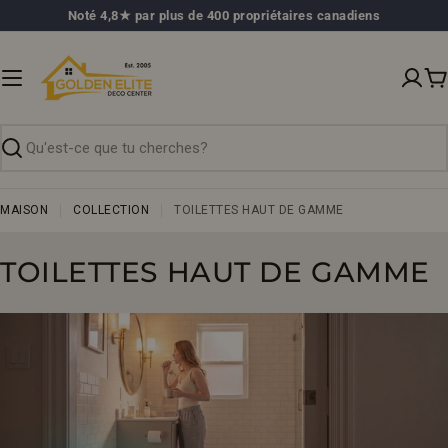
Passer
Noté 4,8★ par plus de 400 propriétaires canadiens
au
contenu
P
Recherche
MAISON
COLLECTION
TOILETTES HAUT DE GAMME
C
TOILETTES HAUT DE GAMME
O
L
L
E
C