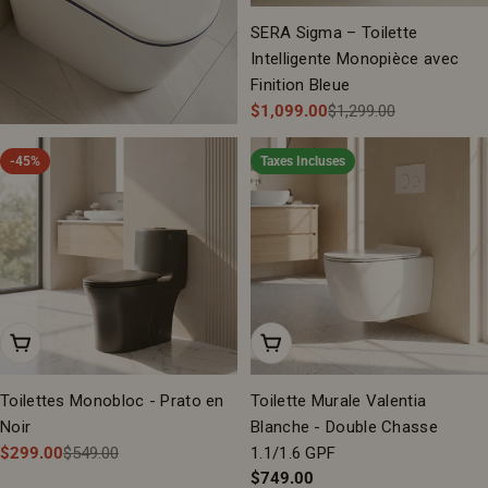
SERA Sigma – Toilette
Intelligente Monopièce avec
Finition Bleue
$1,099.00
$1,299.00
Prix
Prix
de
régulier
-45%
Taxes Incluses
vente
Ajouter Au Panier
Ajouter Au Panier
Toilettes Monobloc - Prato en
Toilette Murale Valentia
Noir
Blanche - Double Chasse
$299.00
$549.00
1.1/1.6 GPF
Prix
Prix
Prix
$749.00