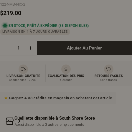
1224-MB-NIC-2
Prix
$219.00
EN STOCK, PRÊT À EXPÉDIER
(38 DISPONIBLES)
régulier
LIVRAISON EN 1 À 7 JOURS OUVRABLES
Quantité
Ajouter Au Panier
Diminuer La Quantité Pour Niche De Douche En Acier
Augmenter La Quantité Pour Niche De Douc
LIVRAISON GRATUITE
ÉGALISATION DES PRIX
RETOURS FACILES
Commandes 1299$+
Garantie
Sans tracas
Gagnez 4.38 crédits en magasin en achetant cet article
Cueillette disponible à
South Shore Store
Aussi disponible à 3 autres emplacements