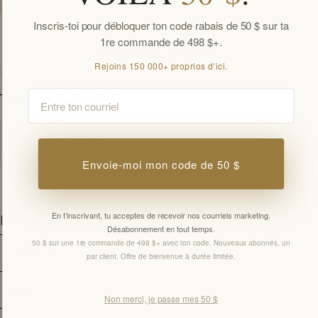
Inscris-toi pour débloquer ton code rabais de 50 $ sur ta
1re commande de 498 $+.
SPÉCIFICATIONS
Rejoins 150 000+ proprios d’ici.
Email
TÉLÉCHARGEMENTS
Fiche technique
PDF
Envoie-moi mon code de 50 $
En t’inscrivant, tu acceptes de recevoir nos courriels marketing.
Détails
Désabonnement en tout temps.
50 $ sur une 1re commande de 498 $+ avec ton code. Nouveaux abonnés, un
Collection
-
par client. Offre de bienvenue à durée limitée.
Style
-
Non merci, je passe mes 50 $