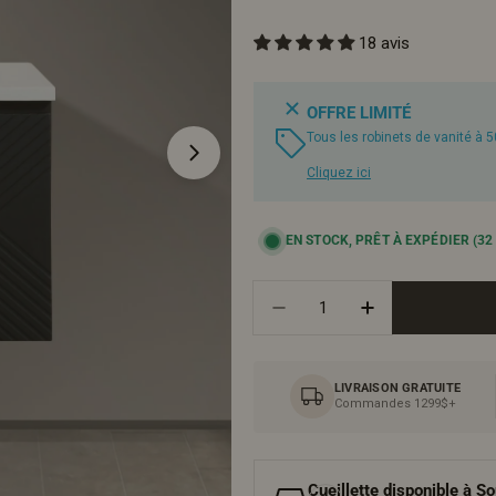
18 avis
régulier
OFFRE LIMITÉ
Tous les robinets de vanité à 
Ouvrir le média 1 en mode modal
Cliquez ici
EN STOCK, PRÊT À EXPÉDIER
(32
Quantité
Diminuer La Quantité P
Augmenter La 
LIVRAISON GRATUITE
Commandes 1299$+
Cueillette disponible à
So