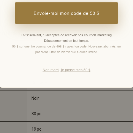
Envoie-moi mon code de 50 $
nstallation
En t’inscrivant, tu acceptes de recevoir nos courriels marketing.
Désabonnement en tout temps.
50 $ sur une 1re commande de 498 $+ avec ton code. Nouveaux abonnés, un
par client. Offre de bienvenue à durée limitée.
Non merci, je passe mes 50 $
Roxboro
Noir
30 
po
19 
po