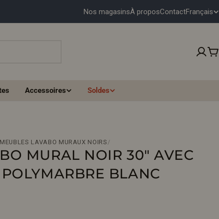
Français
Nos magasins
À propos
Contact
L
A
N
P
G
tes
Accessoires
Soldes
U
E
 MEUBLES LAVABO MURAUX NOIRS
/
BO MURAL NOIR 30" AVEC
 POLYMARBRE BLANC