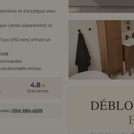
olymères et d'acrylique) avec
nique (vendu séparément) et
3,5 po (343 mm) offrant un
SERA®
recommandée
e escamotable incluse
4.8
★
S
ÉVALUATION
DÉBLO
pelez
(514) 684-4209