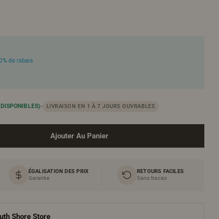
50% de rabais
Ou
•
 DISPONIBLES)
LIVRAISON EN 1 À 7 JOURS OUVRABLES
Ajouter Au Panier
our Meuble-Lavabo Mural Noir 30&quot; Avec Comptoir
Quantité Pour Meuble-Lavabo Mural Noir 30&quot; Ave
ÉGALISATION DES PRIX
RETOURS FACILES
Garantie
Sans tracas
uth Shore Store