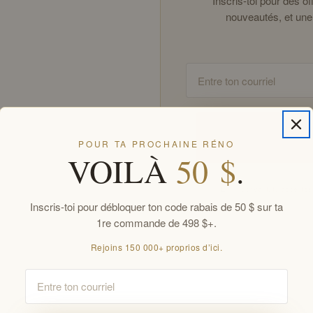
Inscris-toi pour des 
nouveautés, et une
Email
POUR TA PROCHAINE RÉNO
VOILÀ
50 $
.
En t’inscrivant, tu accept
Offres réservées aux membr
Inscris-toi pour débloquer ton code rabais de 50 $ sur ta
1re commande de 498 $+.
Rejoins 150 000+ proprios d’ici.
Email