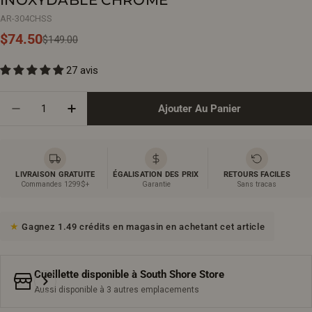
AR-304CHSS
$74.50
Prix
Prix
$149.00
27 avis
de
régulier
vente
Quantité
Ajouter Au Panier
Diminuer La Quantité Pour Robinet De Lavabo De Sal
Augmenter La Quantité Pour Robinet De La
LIVRAISON GRATUITE
ÉGALISATION DES PRIX
RETOURS FACILES
Commandes 1299$+
Garantie
Sans tracas
Gagnez 1.49 crédits en magasin en achetant cet article
Cueillette disponible à
South Shore Store
Aussi disponible à 3 autres emplacements