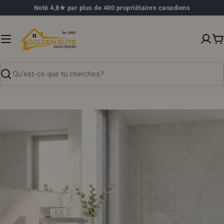
Passer
Noté 4,8★ par plus de 400 propriétaires canadiens
au
contenu
P
Recherche