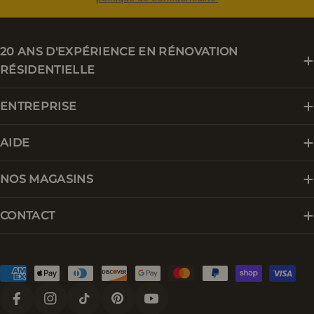
20 ANS D'EXPÉRIENCE EN RÉNOVATION
RÉSIDENTIELLE
ENTREPRISE
AIDE
NOS MAGASINS
CONTACT
Modes
de
paiement
Facebook
Instagram
Tik Tok
Pinterest
YouTube