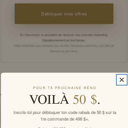
Débloquer mes offres
En t’inscrivant, tu acceptes de recevoir nos courriels marketing.
Désabonnement en tout temps.
Offres réservées aux membres par courriel. Nouveaux abonnés, une offre de
bienvenue par client.
SPÉCIFICATIONS
POUR TA PROCHAINE RÉNO
VOILÀ
50 $
.
TÉLÉCHARGEMENTS
Inscris-toi pour débloquer ton code rabais de 50 $ sur ta
Fiche technique
PDF
1re commande de 498 $+.