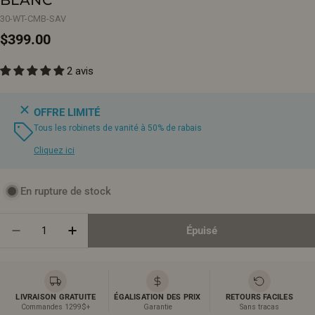
30-WT-CMB-SAV
Prix
$399.00
2 avis
régulier
OFFRE LIMITÉ
Tous les robinets de vanité à 50% de rabais
Cliquez ici
En rupture de stock
Quantité
Épuisé
Diminuer La Quantité Pour Meuble-Lavabo Mural 30
Augmenter La Quantité Pour Meuble-Lavab
LIVRAISON GRATUITE
ÉGALISATION DES PRIX
RETOURS FACILES
Commandes 1299$+
Garantie
Sans tracas