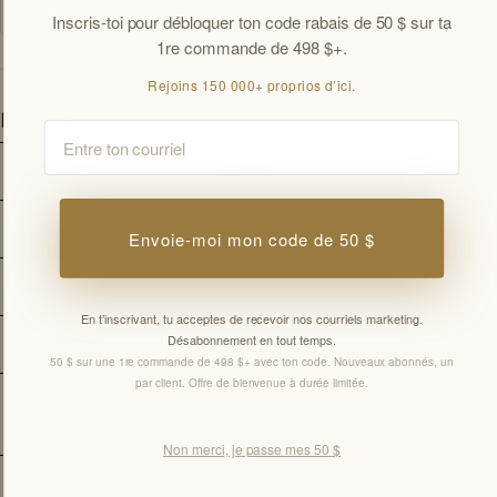
PDF
Inscris-toi pour débloquer ton code rabais de 50 $ sur ta
1re commande de 498 $+.
Rejoins 150 000+ proprios d’ici.
Détails
Email
Collection
Savane
Couleur
Blanc
Envoie-moi mon code de 50 $
Largeur
30 
po
En t’inscrivant, tu acceptes de recevoir nos courriels marketing.
Désabonnement en tout temps.
Profondeur
18,3 
po
50 $ sur une 1re commande de 498 $+ avec ton code. Nouveaux abonnés, un
par client. Offre de bienvenue à durée limitée.
Comptoir en céramique haut de 
Comptoir
gamme blanc
Non merci, je passe mes 50 $
Matériel
Portes à fermeture douce