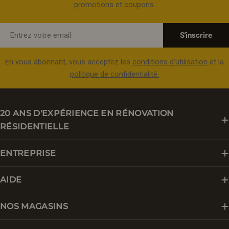
promotions et coupons.
E-
S'inscrire
mail
En vous abonnant, vous acceptez les
conditions d'utilisation
et la
politique de confidentialité.
20 ANS D'EXPÉRIENCE EN RÉNOVATION
RÉSIDENTIELLE
ENTREPRISE
AIDE
NOS MAGASINS