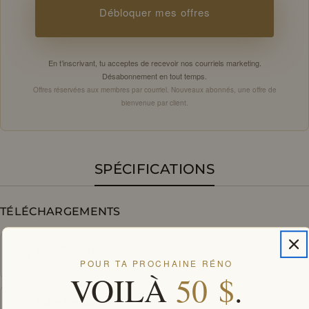
Débloquer mes offres
En t’inscrivant, tu acceptes de recevoir nos courriels marketing.
Désabonnement en tout temps.
Offres réservées aux membres par courriel. Nouveaux abonnés, une offre de
bienvenue par client.
SPÉCIFICATIONS
TÉLÉCHARGEMENTS
Fiche technique
PDF
POUR TA PROCHAINE RÉNO
VOILÀ
50 $
.
Guide d'installation