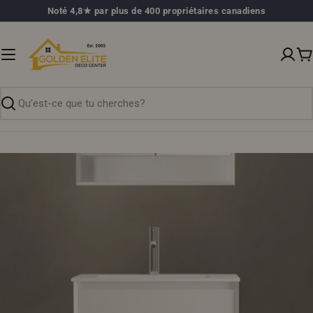
Passer
Noté 4,8★ par plus de 400 propriétaires canadiens
au
contenu
P
Recherche