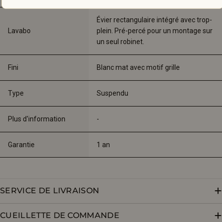
Évier rectangulaire intégré avec trop-
Lavabo
plein. Pré-percé pour un montage sur 
un seul robinet.
Fini
Blanc mat avec motif grille
Type
Suspendu
Plus d'information
-
Garantie
1 an
SERVICE DE LIVRAISON
CUEILLETTE DE COMMANDE