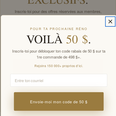
Inscris-toi pour des offres réservées aux membres,
l’accès en primeur aux nouveautés, et une offre de
bienvenue à utiliser sur cette commande.
POUR TA PROCHAINE RÉNO
Rejoins 150 000+ proprios d’ici.
VOILÀ
50 $
.
Email
Inscris-toi pour débloquer ton code rabais de 50 $ sur ta
1re commande de 498 $+.
Rejoins 150 000+ proprios d’ici.
Débloquer mes offres
Email
En t’inscrivant, tu acceptes de recevoir nos courriels marketing.
Désabonnement en tout temps.
Offres réservées aux membres par courriel. Nouveaux abonnés, une offre de
Envoie-moi mon code de 50 $
bienvenue par client.