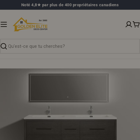
Passer
Noté 4,8★ par plus de 400 propriétaires canadiens
au
contenu
P
Recherche