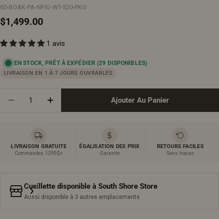
60-BOAK-PA-NFIO-WT-520-PKG
Prix
$1,499.00
1 avis
régulier
EN STOCK, PRÊT À EXPÉDIER
(29 DISPONIBLES)
LIVRAISON EN 1 À 7 JOURS OUVRABLES
Quantité
Ajouter Au Panier
Diminuer La Quantité Pour Meuble-Lavabo Autoport
Augmenter La Quantité Pour Meuble-Lavab
LIVRAISON GRATUITE
ÉGALISATION DES PRIX
RETOURS FACILES
Commandes 1299$+
Garantie
Sans tracas
Cueillette disponible à
South Shore Store
Aussi disponible à 3 autres emplacements