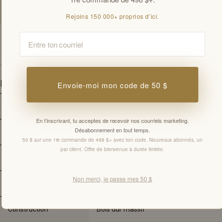
bienvenue par client.
Rejoins 150 000+ proprios d’ici.
Email
SPÉCIFICATIONS
Détails
Envoie-moi mon code de 50 $
Épaisseur
3/4" 
En t’inscrivant, tu acceptes de recevoir nos courriels marketing.
Désabonnement en tout temps.
Taille
3-1/4"
50 $ sur une 1re commande de 498 $+ avec ton code. Nouveaux abonnés, un
par client. Offre de bienvenue à durée limitée.
Longueur
Longueur variable
Non merci, je passe mes 50 $
Marque
Fabriqué au Canada
Construction
Bois dur massif