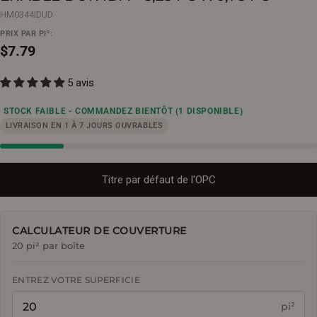
HM0344IDUD
PRIX PAR PI²:
Prix
$7.79
5 avis
régulier
STOCK FAIBLE - COMMANDEZ BIENTÔT
(1 DISPONIBLE)
LIVRAISON EN 1 À 7 JOURS OUVRABLES
Titre par défaut de l'OPC
CALCULATEUR DE COUVERTURE
20 pi² par boîte
ENTREZ VOTRE SUPERFICIE
pi²