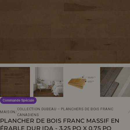
Ouvrir le média 0 en mode modal
Commande Spéciale
COLLECTION DUBEAU – PLANCHERS DE BOIS FRANC
MAISON
/
/
CANADIENS
PLANCHER DE BOIS FRANC MASSIF EN
ÉRABLE DUR IDA - 3,25 PO X 0,75 PO