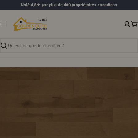
Passer
Noté 4,8★ par plus de 400 propriétaires canadiens
au
contenu
P
Recherche