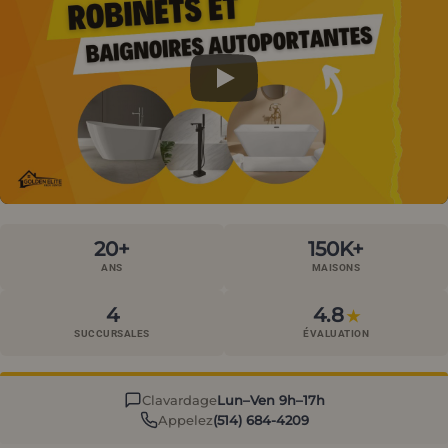
20+
150K+
ANS
MAISONS
4
4.8
★
SUCCURSALES
ÉVALUATION
Clavardage
Lun–Ven 9h–17h
Appelez
(514) 684-4209