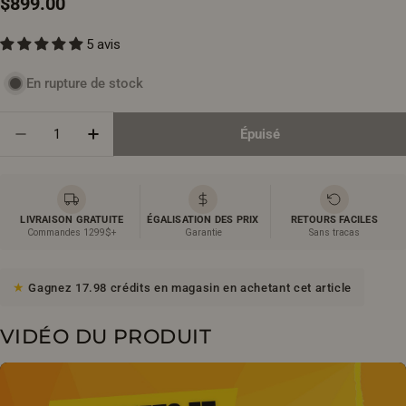
Prix
$899.00
5 avis
régulier
En rupture de stock
Quantité
Épuisé
Diminuer La Quantité Pour Baignoire Allure 67po - A
Augmenter La Quantité Pour Baignoire Allu
LIVRAISON GRATUITE
ÉGALISATION DES PRIX
RETOURS FACILES
Commandes 1299$+
Garantie
Sans tracas
Gagnez 17.98 crédits en magasin en achetant cet article
VIDÉO DU PRODUIT