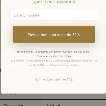
Rejoins 150 000+ proprios d’ici.
Email
SPÉCIFICATIONS
TÉLÉCHARGEMENTS
Envoie-moi mon code de 50 $
Fiche technique
PDF
En t’inscrivant, tu acceptes de recevoir nos courriels marketing.
Désabonnement en tout temps.
50 $ sur une 1re commande de 498 $+ avec ton code. Nouveaux abonnés, un
par client. Offre de bienvenue à durée limitée.
Details
Non merci, je passe mes 50 $
Largeur
67 
po
Longueur
-
Construction
Acrylique