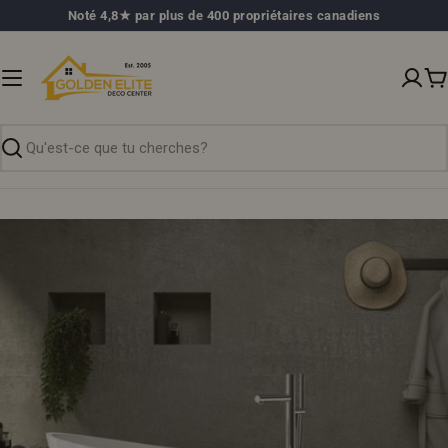
Passer
Noté 4,8★ par plus de 400 propriétaires canadiens
au
contenu
P
Recherche