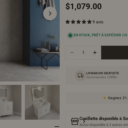
Prix
$1,079.00
9 avis
régulier
EN STOCK, PRÊT À EXPÉDIER
(10
Ouvrir le média 1 en mode modal
Quantité
Diminuer La Quantité Po
Augmenter La 
LIVRAISON GRATUITE
Commandes 1299$+
Gagnez 21.
Cueillette disponible à
So
Aussi disponible à 3 autres 