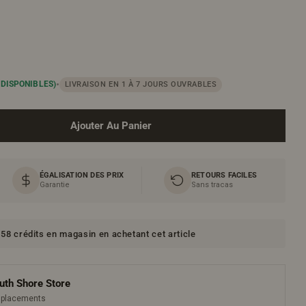
•
 DISPONIBLES)
LIVRAISON EN 1 À 7 JOURS OUVRABLES
Ou
Ajouter Au Panier
ur Meuble-Lavabo Autoportant 36po Blanc Avec Comptoi
Quantité Pour Meuble-Lavabo Autoportant 36po Blanc A
ÉGALISATION DES PRIX
RETOURS FACILES
Garantie
Sans tracas
58 crédits en magasin en achetant cet article
uth Shore Store
emplacements