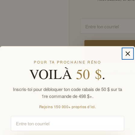
Email
POUR TA PROCHAINE RÉNO
VOILÀ
50 $
.
En t’inscrivant, tu accept
Offres réservées aux membr
Inscris-toi pour débloquer ton code rabais de 50 $ sur ta
1re commande de 498 $+.
Rejoins 150 000+ proprios d’ici.
Email