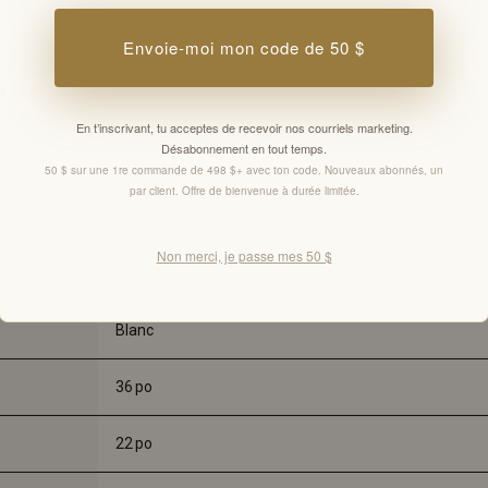
Envoie-moi mon code de 50 $
nstallation
En t’inscrivant, tu acceptes de recevoir nos courriels marketing.
Désabonnement en tout temps.
50 $ sur une 1re commande de 498 $+ avec ton code. Nouveaux abonnés, un
par client. Offre de bienvenue à durée limitée.
Non merci, je passe mes 50 $
Mella
Blanc
36 
po
22 
po