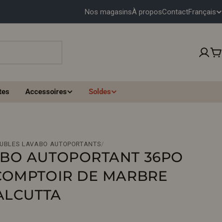
Français
Nos magasins
À propos
Contact
L
A
N
P
G
tes
Accessoires
Soldes
U
E
EUBLES LAVABO AUTOPORTANTS
/
BO AUTOPORTANT 36PO
COMPTOIR DE MARBRE
ALCUTTA