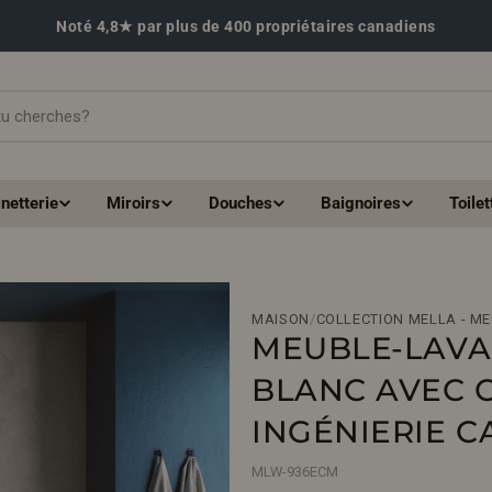
Noté 4,8★ par plus de 400 propriétaires canadiens
netterie
Miroirs
Douches
Baignoires
Toilet
MAISON
/
COLLECTION MELLA - M
MEUBLE-LAVA
BLANC AVEC 
INGÉNIERIE C
MLW-936ECM