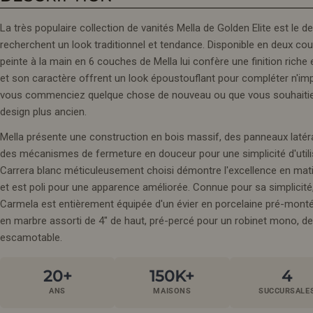
La très populaire collection de vanités Mella de Golden Elite est le d
recherchent un look traditionnel et tendance. Disponible en deux coule
peinte à la main en 6 couches de Mella lui confère une finition riche 
et son caractère offrent un look époustouflant pour compléter n'impo
vous commenciez quelque chose de nouveau ou que vous souhaitie
design plus ancien.
Mella présente une construction en bois massif, des panneaux latér
des mécanismes de fermeture en douceur pour une simplicité d'utili
Carrera blanc méticuleusement choisi démontre l'excellence en matiè
et est poli pour une apparence améliorée. Connue pour sa simplicité, 
Carmela est entièrement équipée d'un évier en porcelaine pré-monté
en marbre assorti de 4" de haut, pré-percé pour un robinet mono, de 
escamotable.
20+
150K+
4
ANS
MAISONS
SUCCURSALE