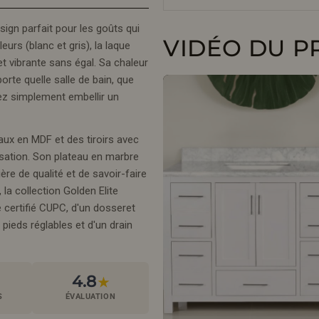
esign parfait pour les goûts qui
VIDÉO DU P
urs (blanc et gris), la laque
et vibrante sans égal. Sa chaleur
rte quelle salle de bain, que
z simplement embellir un
aux en MDF et des tiroirs avec
sation. Son plateau en marbre
re de qualité et de savoir-faire
la collection Golden Elite
 certifié CUPC, d'un dosseret
pieds réglables et d'un drain
4.8
★
S
ÉVALUATION