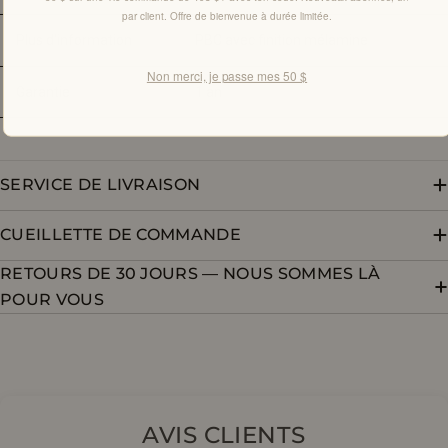
par client. Offre de bienvenue à durée limitée.
Plus d'information
PBC avec finition mélamine
Non merci, je passe mes 50 $
Garantie
1 an
SERVICE DE LIVRAISON
CUEILLETTE DE COMMANDE
RETOURS DE 30 JOURS — NOUS SOMMES LÀ
POUR VOUS
AVIS CLIENTS