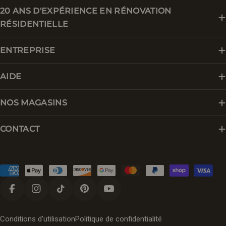
20 ANS D'EXPÉRIENCE EN RÉNOVATION
RÉSIDENTIELLE
ENTREPRISE
AIDE
NOS MAGASINS
CONTACT
Modes
de
paiement
Facebook
Instagram
Tik Tok
Pinterest
YouTube
Conditions d'utilisation
Politique de confidentialité