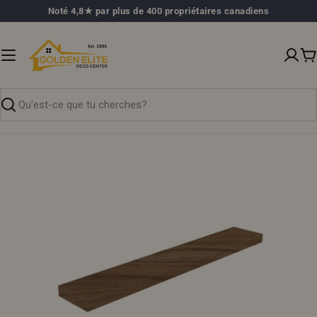
Passer
Noté 4,8★ par plus de 400 propriétaires canadiens
au
contenu
P
Recherche
Ouvrir le média 0 en mode modal