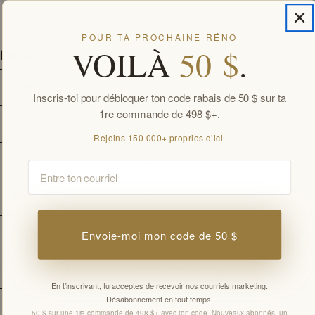
POUR TA PROCHAINE RÉNO
VOILÀ
50 $
.
Détails
Collection
-
Inscris-toi pour débloquer ton code rabais de 50 $ sur ta
1re commande de 498 $+.
Style
Noyer
Rejoins 150 000+ proprios d’ici.
Largeur
36 
po
Email
Hauteur
1,02"
Envoie-moi mon code de 50 $
Profondeur
5,9 
po
Matériel
Matériel de montage inclus
En t’inscrivant, tu acceptes de recevoir nos courriels marketing.
Désabonnement en tout temps.
Fini
Noyer
50 $ sur une 1re commande de 498 $+ avec ton code. Nouveaux abonnés, un