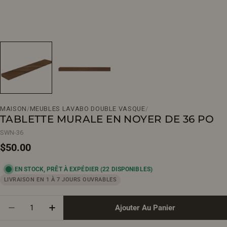
MAISON
/
MEUBLES LAVABO DOUBLE VASQUE
/
TABLETTE MURALE EN NOYER DE 36 PO
SWN-36
Prix
$50.00
EN STOCK, PRÊT À EXPÉDIER
(22 DISPONIBLES)
régulier
LIVRAISON EN 1 À 7 JOURS OUVRABLES
Quantité
Ajouter Au Panier
Diminuer La Quantité Pour Tablette Murale En Noyer
Augmenter La Quantité Pour Tablette Mura