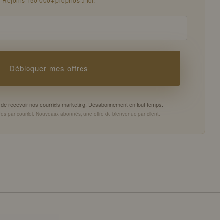
Rejoins 150 000+ proprios d’ici.
Débloquer mes offres
es de recevoir nos courriels marketing. Désabonnement en tout temps.
es par courriel. Nouveaux abonnés, une offre de bienvenue par client.