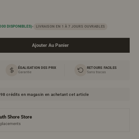
•
000 DISPONIBLES)
LIVRAISON EN 1 À 7 JOURS OUVRABLES
Ajouter Au Panier
Ou
ur Meuble-Lavabo Mural Simple 36&quot; Dorato Brown 
Quantité Pour Meuble-Lavabo Mural Simple 36&quot; Do
ÉGALISATION DES PRIX
RETOURS FACILES
Garantie
Sans tracas
98 crédits en magasin en achetant cet article
uth Shore Store
emplacements