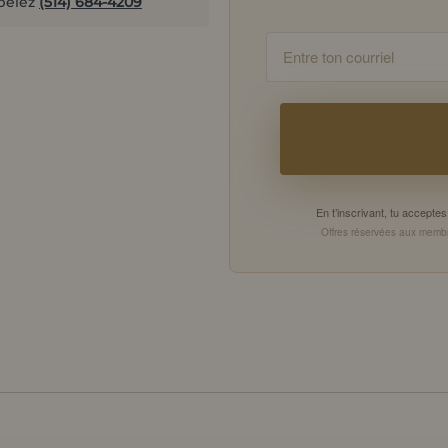
pelez
(514) 684-4209
Email
En t’inscrivant, tu accept
Offres réservées aux membr