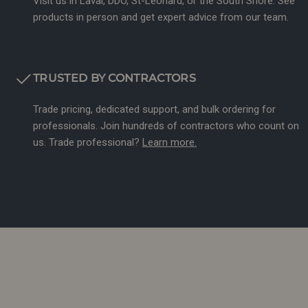
Visit us in Laval, DDO, St-Leonard, or the South Shore. See
products in person and get expert advice from our team.
TRUSTED BY CONTRACTORS
Trade pricing, dedicated support, and bulk ordering for
professionals. Join hundreds of contractors who count on
us. Trade professional?
Learn more.