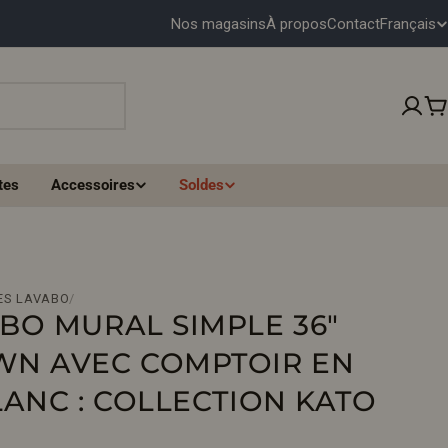
Français
Nos magasins
À propos
Contact
L
A
N
P
G
tes
Accessoires
Soldes
U
E
ES LAVABO
/
BO MURAL SIMPLE 36"
N AVEC COMPTOIR EN
ANC : COLLECTION KATO