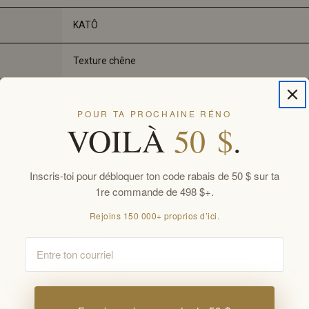
KATÔ
Texture chêne
36 
po
POUR TA PROCHAINE RÉNO
VOILÀ
50 $
.
18 
po
Acrylique
Inscris-toi pour débloquer ton code rabais de 50 $ sur ta
1re commande de 498 $+.
Fermeture en douceur
Rejoins 150 000+ proprios d’ici.
Intégré
Email
Texture Chêne