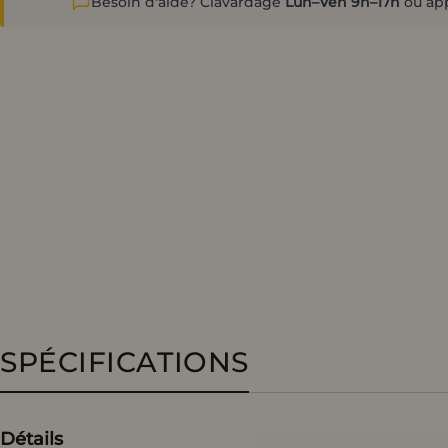
Besoin d'aide? Clavardage
Lun–Ven 9h–17h
ou ap
SPÉCIFICATIONS
Détails