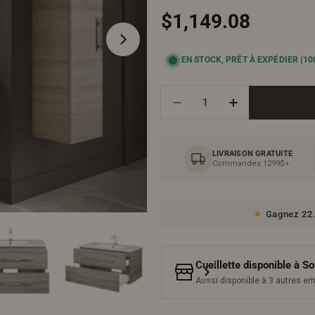
Prix
$1,149.08
EN STOCK, PRÊT À EXPÉDIER
(10
régulier
Quantité
Ouvrir le média 1 en mode modal
Diminuer La Quantité Po
Augmenter La 
LIVRAISON GRATUITE
Commandes 1299$+
Gagnez 22.
Cueillette disponible à
So
Aussi disponible à 3 autres 