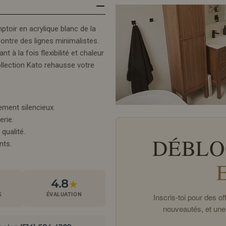
oir en acrylique blanc de la
contre des lignes minimalistes.
t à la fois flexibilité et chaleur
ollection Kato rehausse votre
ment silencieux.
erie.
qualité.
DÉBLO
nts.
4.8
★
S
ÉVALUATION
Inscris-toi pour des 
nouveautés, et une