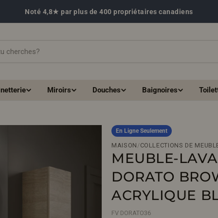
Noté 4,8★ par plus de 400 propriétaires canadiens
netterie
Miroirs
Douches
Baignoires
Toilet
En Ligne Seulement
MAISON
/
COLLECTIONS DE MEUBL
MEUBLE-LAVA
DORATO BROW
ACRYLIQUE BL
FV DORATO36