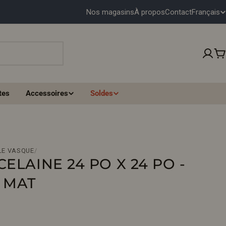
Français
Nos magasins
À propos
Contact
L
A
N
P
G
tes
Accessoires
Soldes
U
E
LE VASQUE
/
ELAINE 24 PO X 24 PO -
 MAT