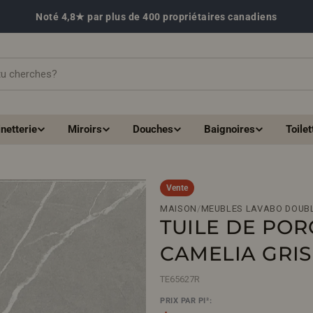
Noté 4,8★ par plus de 400 propriétaires canadiens
netterie
Miroirs
Douches
Baignoires
Toilet
Vente
MAISON
/
MEUBLES LAVABO DOUB
TUILE DE PORC
CAMELIA GRIS
TE65627R
Ouvrir le média 1 en mode modal
PRIX PAR PI²: