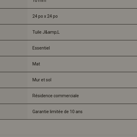
10 mm
24 po x 24 po
Tuile J&amp;L
Essentiel 
Mat
Mur et sol
Résidence commerciale
Garantie limitée de 10 ans