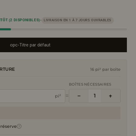
•
NTÔT
(2 DISPONIBLES)
LIVRAISON EN 1 À 7 JOURS OUVRABLES
opc-Titre par défaut
RTURE
16 pi² par boîte
BOÎTES NÉCESSAIRES
=
−
+
1
pi²
 réserve
?