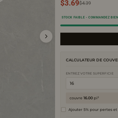
$3.69
Prix
Prix
$4.39
STOCK FAIBLE - COMMANDEZ BIE
de
régulier
vente
CALCULATEUR DE COUVE
ENTREZ VOTRE SUPERFICIE
couvre
16.00
pi²
Ajouter 5% pour pertes et