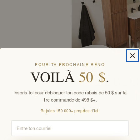
POUR TA PROCHAINE RÉNO
VOILÀ
50 $
.
DÉBLO
Inscris-toi pour débloquer ton code rabais de 50 $ sur ta
1re commande de 498 $+.
Rejoins 150 000+ proprios d’ici.
Inscris-toi pour des 
nouveautés, et une
Email