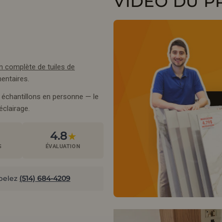
VIDÉO DU P
on complète de tuiles de
entaires.
s échantillons en personne — le
éclairage.
4.8
★
S
ÉVALUATION
pelez
(514) 684-4209