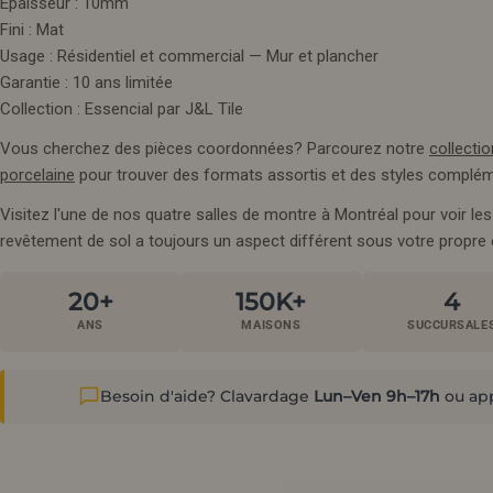
Épaisseur : 10mm
Fini : Mat
Usage : Résidentiel et commercial — Mur et plancher
Garantie : 10 ans limitée
Collection : Essencial par J&L Tile
Vous cherchez des pièces coordonnées? Parcourez notre
collecti
porcelaine
pour trouver des formats assortis et des styles complém
Visitez l'une de nos quatre salles de montre à Montréal pour voir le
revêtement de sol a toujours un aspect différent sous votre propre 
20+
150K+
4
ANS
MAISONS
SUCCURSALE
Besoin d'aide? Clavardage
Lun–Ven 9h–17h
ou ap