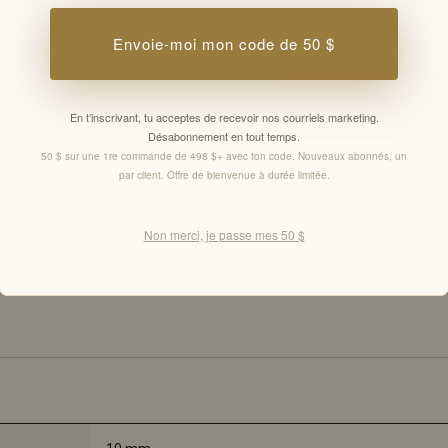
Email
Envoie-moi mon code de 50 $
En t’inscrivant, tu acceptes de recevoir nos courriels marketing.
Désabonnement en tout temps.
50 $ sur une 1re commande de 498 $+ avec ton code. Nouveaux abonnés, un
par client. Offre de bienvenue à durée limitée.
En t’inscrivant, tu accept
Offres réservées aux membr
Non merci, je passe mes 50 $