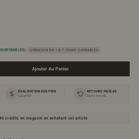
•
 DISPONIBLES)
LIVRAISON EN 1 À 7 JOURS OUVRABLES
Ajouter Au Panier
our SupexBond Bcush Membrane Acoustique Sous-Couche 
Quantité Pour SupexBond Bcush Membrane Acoustique So
ÉGALISATION DES PRIX
RETOURS FACILES
Garantie
Sans tracas
0 crédits en magasin en achetant cet article