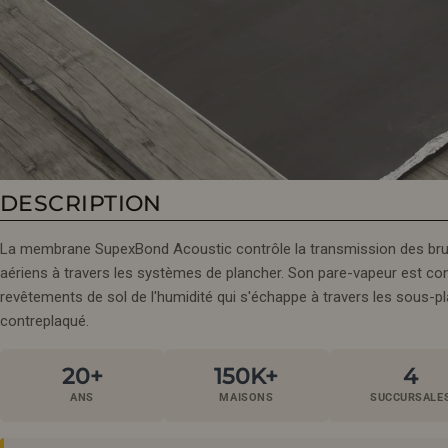
Ouvrir le média 0 en mode modal
DESCRIPTION
La membrane SupexBond Acoustic contrôle la transmission des bruit
aériens à travers les systèmes de plancher. Son pare-vapeur est co
revêtements de sol de l'humidité qui s'échappe à travers les sous-p
contreplaqué.
20+
150K+
4
ANS
MAISONS
SUCCURSALE