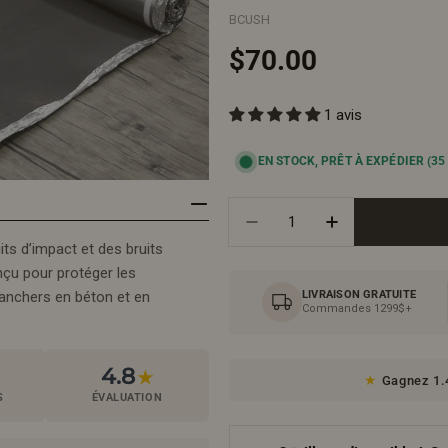
BCUSH
Prix
$70.00
1 avis
régulier
EN STOCK, PRÊT À EXPÉDIER
(35
Quantité
Diminuer La Quantité P
Augmenter La 
s d’impact et des bruits
nçu pour protéger les
lanchers en béton et en
LIVRAISON GRATUITE
Commandes 1299$+
4.8
★
Gagnez 1.4
S
ÉVALUATION