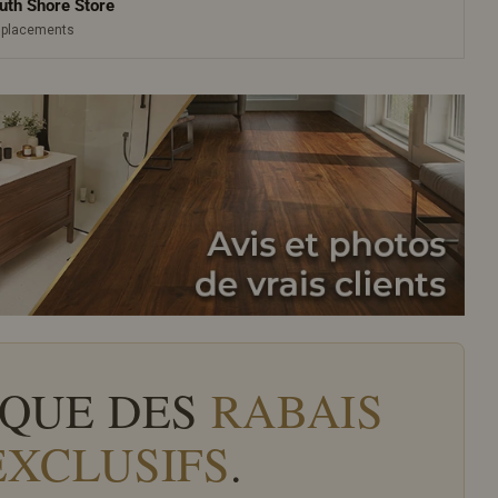
uth Shore Store
emplacements
QUE DES
RABAIS
EXCLUSIFS
.