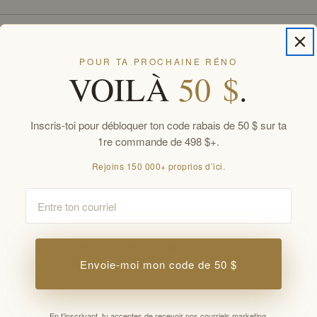
POUR TA PROCHAINE RÉNO
VOILÀ
50 $
.
Inscris-toi pour débloquer ton code rabais de 50 $ sur ta
1re commande de 498 $+.
Rejoins 150 000+ proprios d’ici.
Email
EVA (Terpolymère d'éthylène-acétate de vinyle)
Membrane acoustique FIIC 61
Envoie-moi mon code de 50 $
200
En t’inscrivant, tu acceptes de recevoir nos courriels marketing.