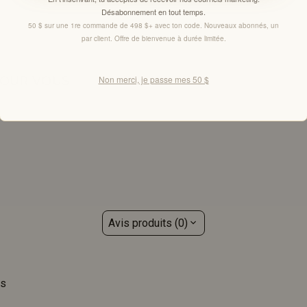
Désabonnement en tout temps.
50 $ sur une 1re commande de 498 $+ avec ton code. Nouveaux abonnés, un
par client. Offre de bienvenue à durée limitée.
POUR VOUS
Non merci, je passe mes 50 $
Avis produits (0)
is