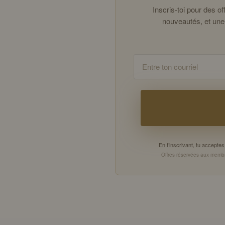
Inscris-toi pour des 
nouveautés, et une
Email
En t’inscrivant, tu accept
Offres réservées aux membr