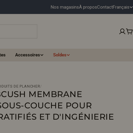
Français
Nos magasins
À propos
Contact
L
A
N
P
G
tes
Accessoires
Soldes
U
E
ODUITS DE PLANCHER
/
BCUSH MEMBRANE
SOUS-COUCHE POUR
ATIFIÉS ET D'INGÉNIERIE