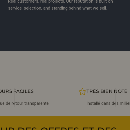
Real customers, real projects. Our reputation is built on
service, selection, and standing behind what we sell.
OURS FACILES
TRÈS BIEN NOTÉ
que de retour transparente
Installé dans des milli