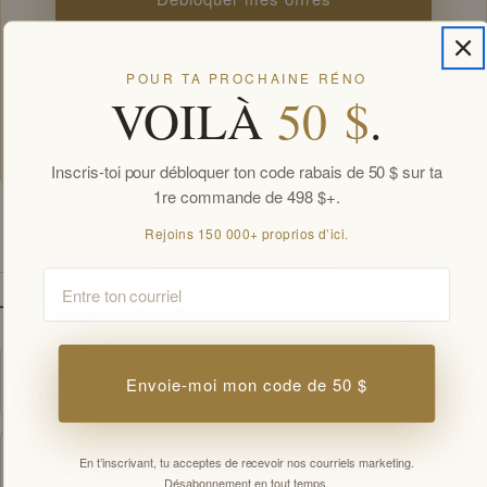
POUR TA PROCHAINE RÉNO
En t’inscrivant, tu acceptes de recevoir nos courriels marketing.
VOILÀ
50 $
.
Désabonnement en tout temps.
Offres réservées aux membres par courriel. Nouveaux abonnés, une offre de
bienvenue par client.
Inscris-toi pour débloquer ton code rabais de 50 $ sur ta
1re commande de 498 $+.
Rejoins 150 000+ proprios d’ici.
SPÉCIFICATIONS
Email
TÉLÉCHARGEMENTS
Fiche technique
Envoie-moi mon code de 50 $
PDF
Guide d'installation
En t’inscrivant, tu acceptes de recevoir nos courriels marketing.
PDF
Désabonnement en tout temps.