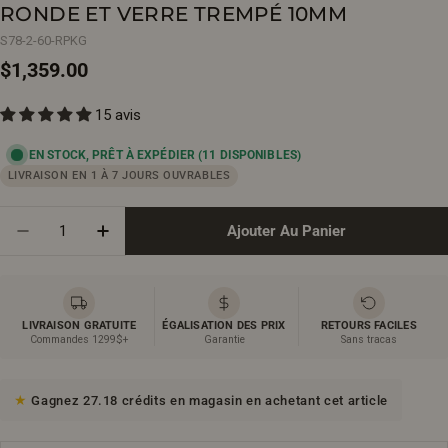
RONDE ET VERRE TREMPÉ 10MM
S78-2-60-RPKG
Prix
$1,359.00
15 avis
régulier
EN STOCK, PRÊT À EXPÉDIER
(11 DISPONIBLES)
LIVRAISON EN 1 À 7 JOURS OUVRABLES
Quantité
Ajouter Au Panier
Diminuer La Quantité Pour Porte De Douche Couliss
Augmenter La Quantité Pour Porte De Douc
LIVRAISON GRATUITE
ÉGALISATION DES PRIX
RETOURS FACILES
Commandes 1299$+
Garantie
Sans tracas
Gagnez 27.18 crédits en magasin en achetant cet article