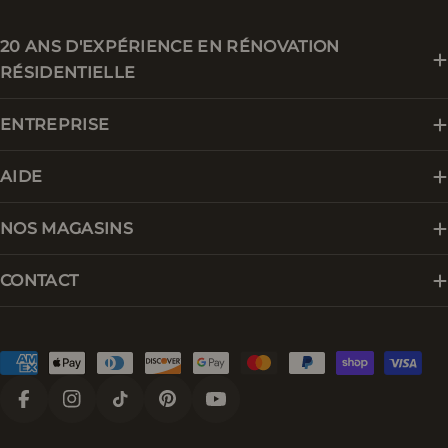
20 ANS D'EXPÉRIENCE EN RÉNOVATION
RÉSIDENTIELLE
ENTREPRISE
AIDE
NOS MAGASINS
CONTACT
Modes
de
paiement
Facebook
Instagram
Tik Tok
Pinterest
YouTube