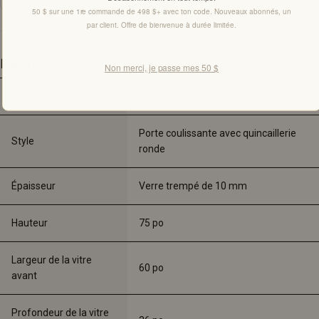
50 $ sur une 1re commande de 498 $+ avec ton code. Nouveaux abonnés, un
par client. Offre de bienvenue à durée limitée.
Détails
Non merci, je passe mes 50 $
Type
Configuration à 2 murs
Porte coulissante avec quincaillerie 
Style
ronde
Épaisseur
Verre trempé de 10 mm
Hauteur
75 po
Largeur de la vitre
60 po
avant
Profondeur de la vitre