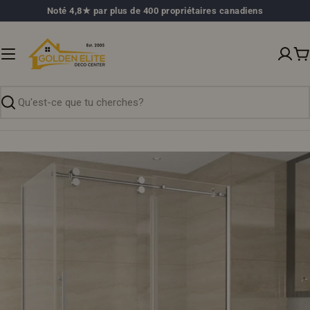
Passer
Noté 4,8★ par plus de 400 propriétaires canadiens
au
contenu
P
Recherche