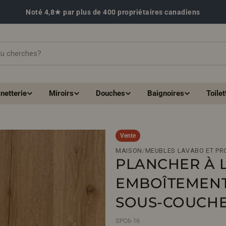
Noté 4,8★ par plus de 400 propriétaires canadiens
netterie
Miroirs
Douches
Baignoires
Toilet
Vente
MAISON
/
MEUBLES LAVABO ET PR
PLANCHER À 
EMBOÎTEMENT
SOUS-COUCHE |
SPC6-16