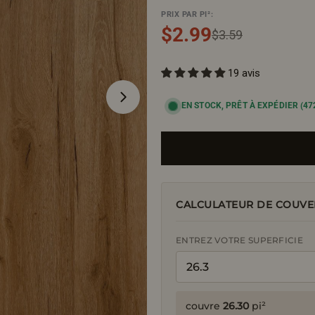
PRIX PAR PI²:
$2.99
Prix
Prix
$3.59
19 avis
de
régulier
Ouvrir le média 1 en mode modal
EN STOCK, PRÊT À EXPÉDIER
(47
vente
CALCULATEUR DE COUVE
ENTREZ VOTRE SUPERFICIE
couvre
26.30
pi²