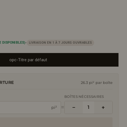
Ou
•
2 DISPONIBLES)
LIVRAISON EN 1 À 7 JOURS OUVRABLES
opc-Titre par défaut
RTURE
26.3 pi² par boîte
BOÎTES NÉCESSAIRES
=
−
+
1
pi²