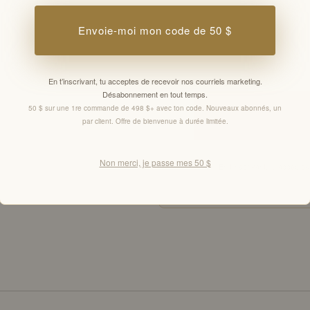
Envoie-moi mon code de 50 $
Email
En t’inscrivant, tu acceptes de recevoir nos courriels marketing.
Désabonnement en tout temps.
50 $ sur une 1re commande de 498 $+ avec ton code. Nouveaux abonnés, un
par client. Offre de bienvenue à durée limitée.
Non merci, je passe mes 50 $
En t’inscrivant, tu accept
Offres réservées aux membr