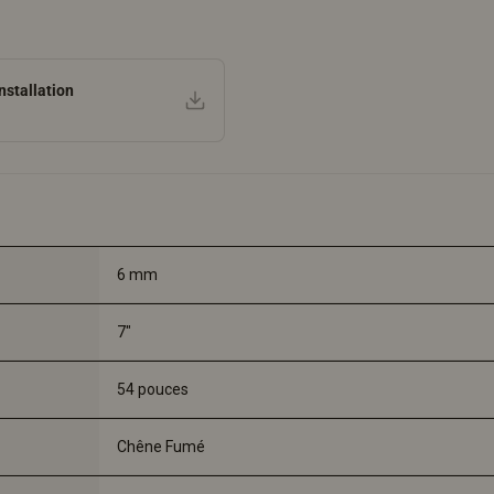
nstallation
6 mm
7"
54 pouces
Chêne Fumé