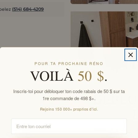
pelez
(514) 684-4209
POUR TA PROCHAINE RÉNO
VOILÀ
50 $
.
Inscris-toi pour débloquer ton code rabais de 50 $ sur ta
DÉBLO
1re commande de 498 $+.
Rejoins 150 000+ proprios d’ici.
Email
Inscris-toi pour des 
nouveautés, et une