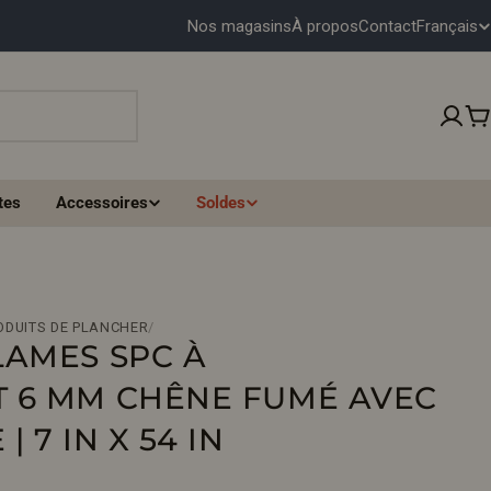
Français
Nos magasins
À propos
Contact
L
A
N
P
G
tes
Accessoires
Soldes
U
E
ODUITS DE PLANCHER
/
LAMES SPC À
 6 MM CHÊNE FUMÉ AVEC
 7 IN X 54 IN