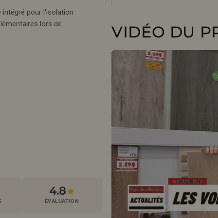
tégré pour l'isolation
lémentaires lors de
VIDÉO DU P
4.8
★
S
ÉVALUATION