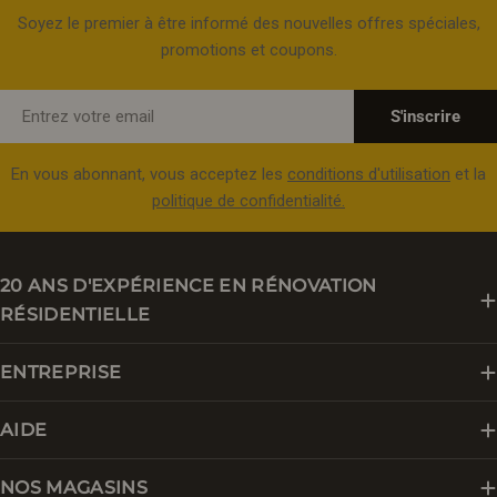
Soyez le premier à être informé des nouvelles offres spéciales,
promotions et coupons.
E-
S'inscrire
mail
En vous abonnant, vous acceptez les
conditions d'utilisation
et la
politique de confidentialité.
20 ANS D'EXPÉRIENCE EN RÉNOVATION
RÉSIDENTIELLE
ENTREPRISE
AIDE
NOS MAGASINS