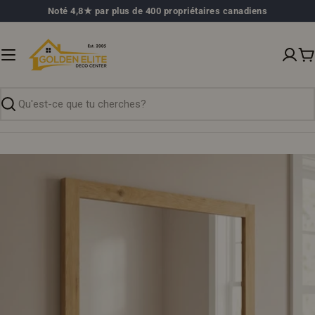
Passer
Noté 4,8★ par plus de 400 propriétaires canadiens
au
contenu
P
Recherche