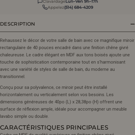
Clavardage
Lun–Ven 9h–17h
Appelez
(514) 684-4209
DESCRIPTION
Rehaussez le décor de votre salle de bain avec ce magnifique miroir
rectangulaire de 40 pouces encadré dans une finition chêne givré
chaleureuse. Le cadre élégant en MDF aux tons boisés ajoute une
touche de sophistication contemporaine tout en s'harmonisant
avec une variété de styles de salle de bain, du moderne au
transitionnel.
Conçu pour sa polyvalence, ce miroir peut être installé
horizontalement ou verticalement selon vos besoins. Les
dimensions généreuses de 40po (L) x 28,38po (H) offrent une
surface de réflexion ample, idéale pour accompagner un meuble
lavabo simple ou double.
CARACTÉRISTIQUES PRINCIPALES
Cadre en MDF de qualité supérieure en finition chêne givré