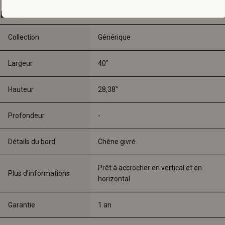
Détails
Collection
Générique
Largeur
40"
Hauteur
28,38"
Profondeur
-
Détails du bord
Chêne givré
Prêt à accrocher en vertical et en 
Plus d'informations
horizontal
Garantie
1 an