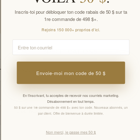
En t’inscrivant, tu acceptes de recevoir nos courriels marketing.
Désabonnement en tout temps.
Inscris-toi pour débloquer ton code rabais de 50 $ sur ta
Offres réservées aux membres par courriel. Nouveaux abonnés, une offre de
1re commande de 498 $+.
bienvenue par client.
Rejoins 150 000+ proprios d’ici.
Email
SPÉCIFICATIONS
TÉLÉCHARGEMENTS
Envoie-moi mon code de 50 $
Fiche technique
PDF
En t’inscrivant, tu acceptes de recevoir nos courriels marketing.
Désabonnement en tout temps.
50 $ sur une 1re commande de 498 $+ avec ton code. Nouveaux abonnés, un
Guide d'installation
par client. Offre de bienvenue à durée limitée.
PDF
Non merci, je passe mes 50 $