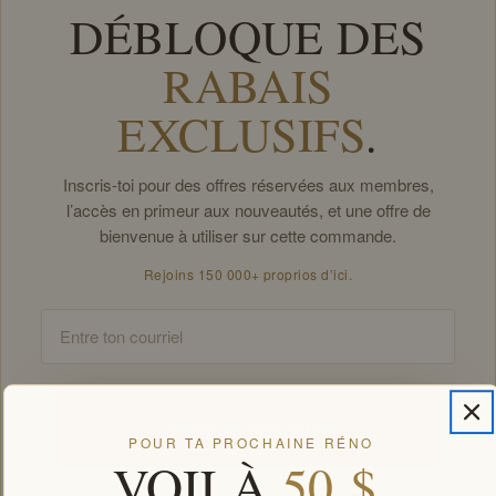
DÉBLOQUE DES
RABAIS
EXCLUSIFS
.
Inscris-toi pour des offres réservées aux membres,
l’accès en primeur aux nouveautés, et une offre de
bienvenue à utiliser sur cette commande.
Rejoins 150 000+ proprios d’ici.
Email
Débloquer mes offres
POUR TA PROCHAINE RÉNO
VOILÀ
50 $
.