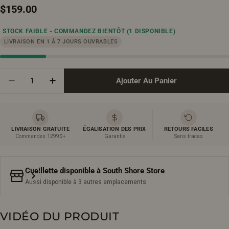
Prix
$159.00
STOCK FAIBLE - COMMANDEZ BIENTÔT
(1 DISPONIBLE)
régulier
LIVRAISON EN 1 À 7 JOURS OUVRABLES
Quantité
Ajouter Au Panier
Diminuer La Quantité Pour Miroir Rectangulaire Enc
Augmenter La Quantité Pour Miroir Rectan
LIVRAISON GRATUITE
ÉGALISATION DES PRIX
RETOURS FACILES
Commandes 1299$+
Garantie
Sans tracas
Cueillette disponible à
South Shore Store
Aussi disponible à 3 autres emplacements
VIDÉO DU PRODUIT