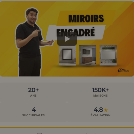
20+
150K+
ANS
MAISONS
4
4.8
★
SUCCURSALES
ÉVALUATION