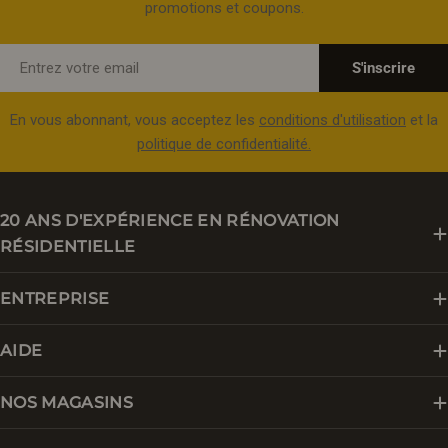
promotions et coupons.
E-
S'inscrire
mail
En vous abonnant, vous acceptez les
conditions d'utilisation
et la
politique de confidentialité.
20 ANS D'EXPÉRIENCE EN RÉNOVATION
RÉSIDENTIELLE
ENTREPRISE
AIDE
NOS MAGASINS