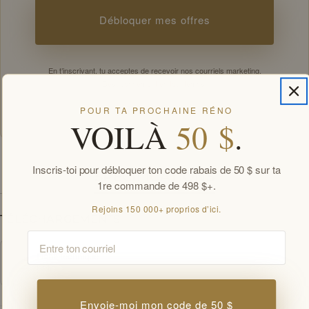
Débloquer mes offres
En t’inscrivant, tu acceptes de recevoir nos courriels marketing.
Désabonnement en tout temps.
Offres réservées aux membres par courriel. Nouveaux abonnés, une offre de
POUR TA PROCHAINE RÉNO
bienvenue par client.
VOILÀ
50 $
.
Inscris-toi pour débloquer ton code rabais de 50 $ sur ta
SPÉCIFICATIONS
1re commande de 498 $+.
Rejoins 150 000+ proprios d’ici.
TÉLÉCHARGEMENTS
Email
Fiche technique
PDF
Envoie-moi mon code de 50 $