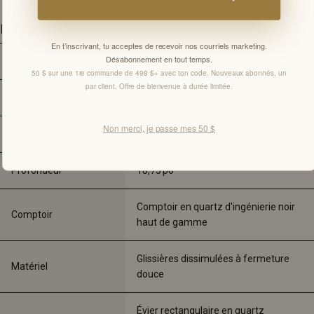
Détails
En t’inscrivant, tu acceptes de recevoir nos courriels marketing.
Désabonnement en tout temps.
Collection
Fiori
50 $ sur une 1re commande de 498 $+ avec ton code. Nouveaux abonnés, un
par client. Offre de bienvenue à durée limitée.
Couleur
Noir
Non merci, je passe mes 50 $
Largeur
36 
po
Profondeur
18,75 
po
Comptoir en quartz d'ingénierie noir 
Comptoir
haut de gamme
Glissières dissimulées à fermeture 
Matériel
douce
Évier rectangulaire en quartz 