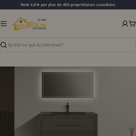
Passer
Noté 4,8★ par plus de 400 propriétaires canadiens
au
contenu
P
Recherche