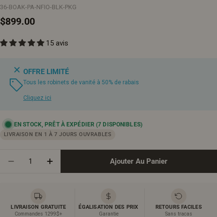
36-BOAK-PA-NFIO-BLK-PKG
Prix
$899.00
15 avis
régulier
OFFRE LIMITÉ
Tous les robinets de vanité à 50% de rabais
Cliquez ici
EN STOCK, PRÊT À EXPÉDIER
(7 DISPONIBLES)
LIVRAISON EN 1 À 7 JOURS OUVRABLES
Quantité
Ajouter Au Panier
Diminuer La Quantité Pour Meuble-Lavabo Autoporta
Augmenter La Quantité Pour Meuble-Lavab
LIVRAISON GRATUITE
ÉGALISATION DES PRIX
RETOURS FACILES
Commandes 1299$+
Garantie
Sans tracas