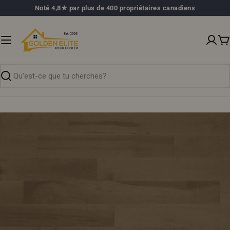
Passer
Noté 4,8★ par plus de 400 propriétaires canadiens
au
contenu
P
Recherche