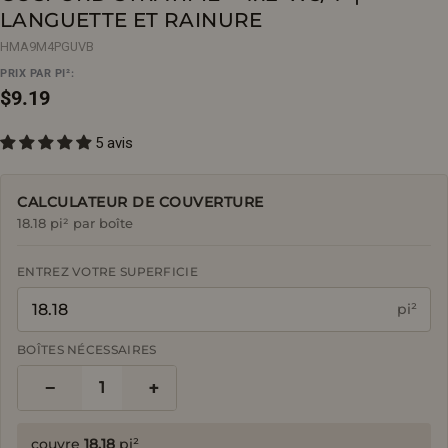
LANGUETTE ET RAINURE
HMA9M4PGUVB
PRIX PAR PI²:
Prix
$9.19
5 avis
régulier
CALCULATEUR DE COUVERTURE
18.18 pi² par boîte
ENTREZ VOTRE SUPERFICIE
pi²
BOÎTES NÉCESSAIRES
−
+
1
couvre
18.18
pi²