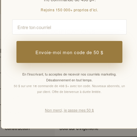
bienvenue par client.
Rejoins 150 000+ proprios d’ici.
Email
SPÉCIFICATIONS
Détails
Envoie-moi mon code de 50 $
Épaisseur
3/4" 
En t’inscrivant, tu acceptes de recevoir nos courriels marketing.
Désabonnement en tout temps.
Taille
4 1/8"
50 $ sur une 1re commande de 498 $+ avec ton code. Nouveaux abonnés, un
par client. Offre de bienvenue à durée limitée.
Longueur
-
Non merci, je passe mes 50 $
Marque
Fabriqué au Canada
Construction
Bois dur d'ingénierie