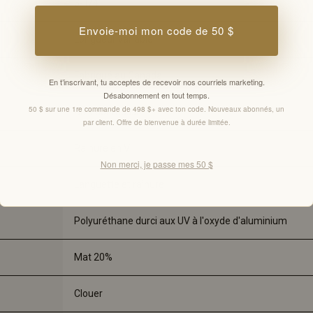
3-1/4"
Envoie-moi mon code de 50 $
Longueur variable
Fabriqué au Canada
En t’inscrivant, tu acceptes de recevoir nos courriels marketing.
Désabonnement en tout temps.
50 $ sur une 1re commande de 498 $+ avec ton code. Nouveaux abonnés, un
Bois dur massif
par client. Offre de bienvenue à durée limitée.
Rainure en V
Non merci, je passe mes 50 $
Languette et rainure
Polyuréthane durci aux UV à l'oxyde d'aluminium
Mat 20%
Clouer