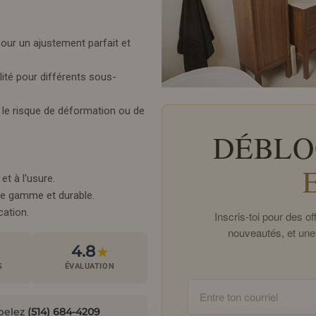
pour un ajustement parfait et
lité pour différents sous-
i le risque de déformation ou de
DÉBLO
t à l'usure.
 de gamme et durable.
cation.
Inscris-toi pour des 
nouveautés, et une
4.8
★
S
ÉVALUATION
Email
pelez
(514) 684-4209