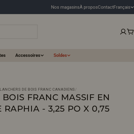
Français
Nos magasins
À propos
Contact
L
A
N
P
G
tes
Accessoires
Soldes
U
E
PLANCHERS DE BOIS FRANC CANADIENS
/
 BOIS FRANC MASSIF EN
APHIA - 3,25 PO X 0,75