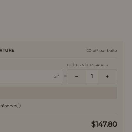
Ou
RTURE
20 pi² par boîte
BOÎTES NÉCESSAIRES
=
−
+
1
pi²
 réserve
?
$147.80