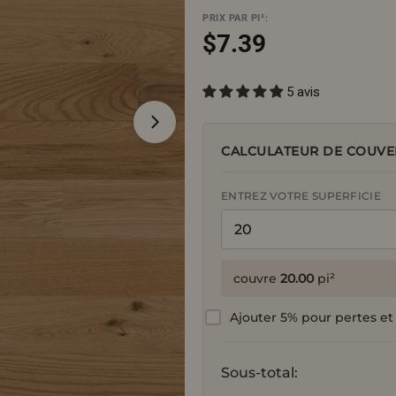
PRIX PAR PI²:
Prix
$7.39
5 avis
régulier
Ouvrir le média 1 en mode modal
CALCULATEUR DE COUVE
ENTREZ VOTRE SUPERFICIE
couvre
20.00
pi²
Ajouter 5% pour pertes et
Sous-total: