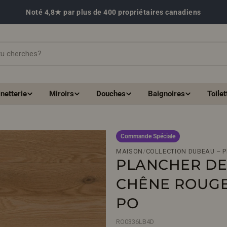
Noté 4,8★ par plus de 400 propriétaires canadiens
netterie
Miroirs
Douches
Baignoires
Toilet
Commande Spéciale
MAISON
/
COLLECTION DUBEAU – 
PLANCHER DE
CHÊNE ROUGE R
PO
RO0336LB4D