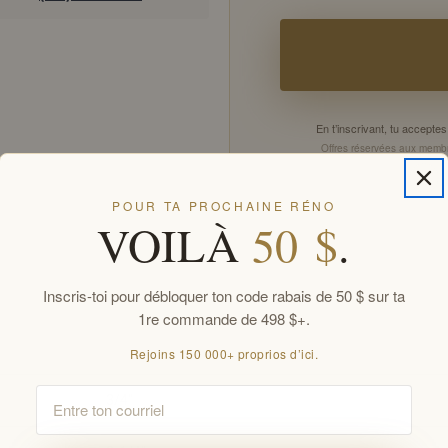
En t’inscrivant, tu accept
Offres réservées aux membr
POUR TA PROCHAINE RÉNO
VOILÀ
50 $
.
Inscris-toi pour débloquer ton code rabais de 50 $ sur ta
1re commande de 498 $+.
Rejoins 150 000+ proprios d’ici.
Email
3/4" 