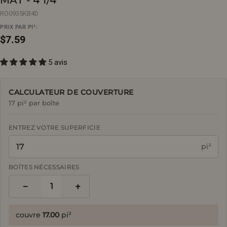
RO0935KB4D
PRIX PAR PI²:
Prix
$7.59
5 avis
régulier
CALCULATEUR DE COUVERTURE
17 pi² par boîte
ENTREZ VOTRE SUPERFICIE
pi²
BOÎTES NÉCESSAIRES
−
+
1
couvre
17.00
pi²