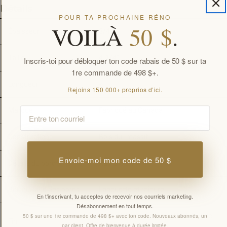
Détails
POUR TA PROCHAINE RÉNO
VOILÀ
50 $
.
Épaisseur
3/4" 
Taille
4-1/4"
Inscris-toi pour débloquer ton code rabais de 50 $ sur ta
1re commande de 498 $+.
Longueur
-
Rejoins 150 000+ proprios d’ici.
Email
Marque
Fabriqué au Canada
Construction
Bois dur massif
Envoie-moi mon code de 50 $
Détails du bord
Rainure en V
Verrouillage des bords
Languette et rainure
En t’inscrivant, tu acceptes de recevoir nos courriels marketing.
Désabonnement en tout temps.
Polyuréthane durci aux UV à l'oxyde 
50 $ sur une 1re commande de 498 $+ avec ton code. Nouveaux abonnés, un
Fini
par client. Offre de bienvenue à durée limitée.
d'aluminium