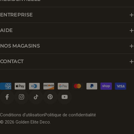
ENTREPRISE
AIDE
NOS MAGASINS
CONTACT
Modes
de
paiement
Facebook
Instagram
Tik Tok
Pinterest
YouTube
Conditions d'utilisation
Politique de confidentialité
© 2026
Golden Elite Deco
.