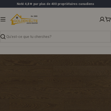
Passer
Noté 4,8★ par plus de 400 propriétaires canadiens
au
contenu
P
Recherche