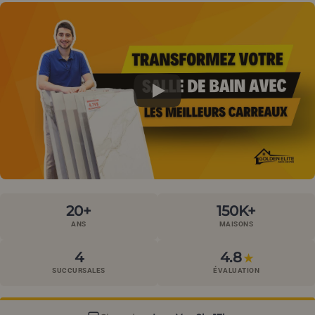
20+
150K+
ANS
MAISONS
4
4.8
★
SUCCURSALES
ÉVALUATION