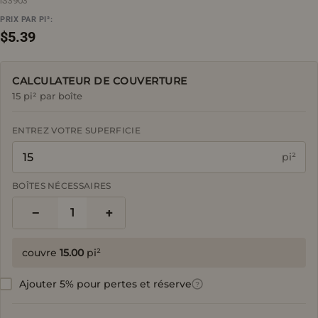
IS3903
PRIX PAR PI²:
Prix
$5.39
régulier
CALCULATEUR DE COUVERTURE
15 pi² par boîte
ENTREZ VOTRE SUPERFICIE
pi²
BOÎTES NÉCESSAIRES
−
+
1
couvre
15.00
pi²
Ajouter 5% pour pertes et réserve
?