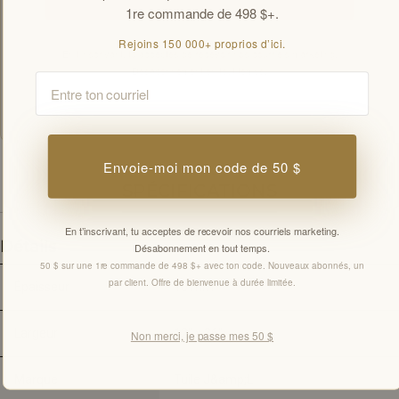
1re commande de 498 $+.
Rejoins 150 000+ proprios d’ici.
En t’inscrivant, tu acceptes de recevoir nos courriels marketing.
Désabonnement en tout temps.
Email
Offres réservées aux membres par courriel. Nouveaux abonnés, une offre de
bienvenue par client.
Envoie-moi mon code de 50 $
SPÉCIFICATIONS
En t’inscrivant, tu acceptes de recevoir nos courriels marketing.
Détails
Désabonnement en tout temps.
50 $ sur une 1re commande de 498 $+ avec ton code. Nouveaux abonnés, un
par client. Offre de bienvenue à durée limitée.
Épaisseur
10 mm
Largeur
12" x 36"
Non merci, je passe mes 50 $
Marque
Tuile J&amp;L