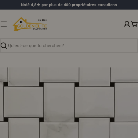
Passer
Noté 4,8★ par plus de 400 propriétaires canadiens
au
contenu
P
Recherche