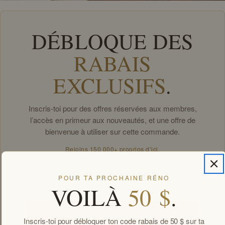
DÉBLOQUE DES
RABAIS
EXCLUSIFS
.
Inscris-toi pour des offres réservées aux membres,
l’accès en primeur aux nouveautés, et une offre de
bienvenue à utiliser sur cette commande.
Rejoins 150 000+ proprios d’ici.
Email
POUR TA PROCHAINE RÉNO
VOILÀ
50 $
.
Débloquer mes offres
Inscris-toi pour débloquer ton code rabais de 50 $ sur ta