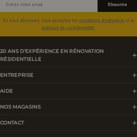
E-
S'inscrire
mail
En vous abonnant, vous acceptez les
conditions d'utilisation
et la
politique de confidentialité.
20 ANS D'EXPÉRIENCE EN RÉNOVATION
RÉSIDENTIELLE
ENTREPRISE
AIDE
NOS MAGASINS
CONTACT