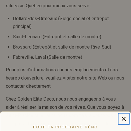
situés au Québec pour mieux vous servir :
Dollard-des-Ormeaux (Siège social et entrepôt
principal)
Saint-Léonard (Entrepôt et salle de montre)
Brossard (Entrepôt et salle de montre Rive-Sud)
Fabreville, Laval (Salle de montre)
Pour plus d’informations sur nos emplacements et nos
heures d’ouverture, veuillez visiter notre site Web ou nous
contacter directement.
Chez Golden Elite Deco, nous nous engageons à vous
aider à réaliser la maison de vos rêves. Que vous soyez à
Saint-Placide ou ailleurs, nous sommes là pour vous offrir
des produits de haute qualité et une expérience de
POUR TA PROCHAINE RÉNO