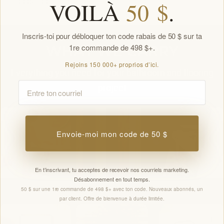
magasinage fluide.
VOILÀ
50 $
.
Inscris-toi pour débloquer ton code rabais de 50 $ sur ta
1re commande de 498 $+.
WHAT WE CARRY
Rejoins 150 000+ proprios d’ici.
Everything you need for your bathroom and flooring
Email
project
Envoie-moi mon code de 50 $
En t’inscrivant, tu acceptes de recevoir nos courriels marketing.
Désabonnement en tout temps.
VANITIES
PLANCHERS PREMIUM
FAUCETS
50 $ sur une 1re commande de 498 $+ avec ton code. Nouveaux abonnés, un
par client. Offre de bienvenue à durée limitée.