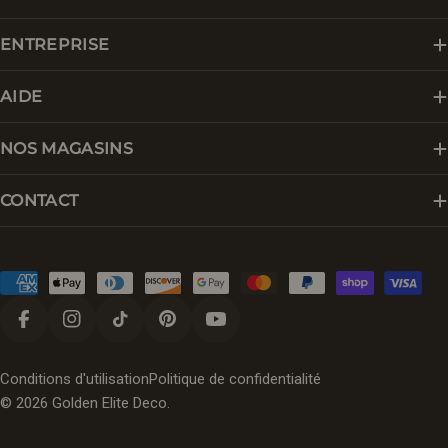
ENTREPRISE
AIDE
NOS MAGASINS
CONTACT
Modes
de
paiement
Facebook
Instagram
Tik Tok
Pinterest
YouTube
Conditions d'utilisation
Politique de confidentialité
© 2026
Golden Elite Deco
.