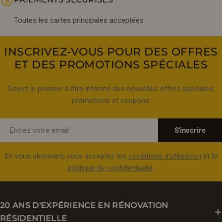
Toutes les cartes principales acceptées
INSCRIVEZ-VOUS POUR DES OFFRES
ET DES PROMOTIONS SPÉCIALES
Soyez le premier à être informé des nouvelles offres spéciales,
promotions et coupons.
E-
S'inscrire
mail
En vous abonnant, vous acceptez les
conditions d'utilisation
et la
politique de confidentialité.
20 ANS D'EXPÉRIENCE EN RÉNOVATION
RÉSIDENTIELLE