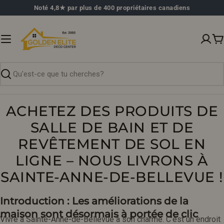
Passer
Noté 4,8★ par plus de 400 propriétaires canadiens
au
contenu
P
Recherche
ACHETEZ DES PRODUITS DE
SALLE DE BAIN ET DE
REVÊTEMENT DE SOL EN
LIGNE – NOUS LIVRONS À
SAINTE-ANNE-DE-BELLEVUE !
Introduction : Les améliorations de la
maison sont désormais à portée de clic
Vivre à Sainte-Anne-de-Bellevue a son charme. C'est un endroit