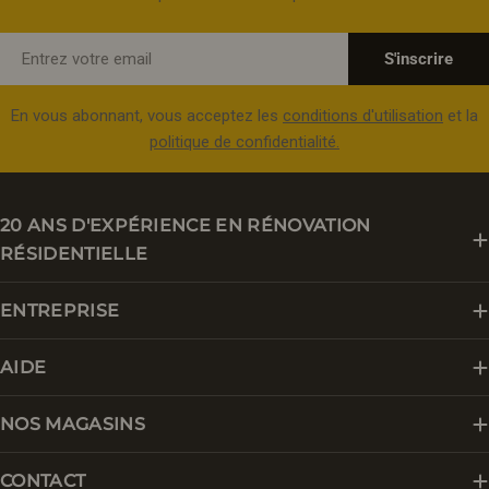
E-
S'inscrire
mail
En vous abonnant, vous acceptez les
conditions d'utilisation
et la
politique de confidentialité.
20 ANS D'EXPÉRIENCE EN RÉNOVATION
RÉSIDENTIELLE
ENTREPRISE
AIDE
NOS MAGASINS
CONTACT