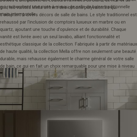
Dotées d'une palette de couleurs raffinées de blanc, de noir et de
qui recherchent une mise à niveau de salle de bains traditionnelle
gris, les vanités Mella offrent des options polyvalentes qui
mais intemporelle.
s'adaptent à divers décors de salle de bains. Le style traditionnel est
rehaussé par l'inclusion de comptoirs luxueux en marbre ou en
quartz, ajoutant une touche d'opulence et de durabilité. Chaque
vanité est livrée avec un seul lavabo, alliant fonctionnalité et
esthétique classique de la collection. Fabriquée à partir de matériaux
de haute qualité, la collection Mella offre non seulement une beauté
durable, mais rehausse également le charme général de votre salle
de bain, ce qui en fait un choix remarquable pour une mise à niveau
traditionnelle et élégante.
18. Collection Saraguay