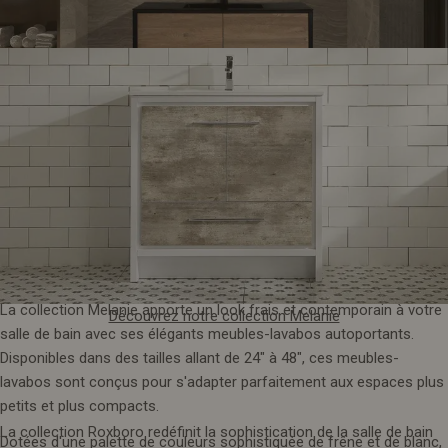
6. Collection Mélanie
Dévoilez notre collection Fleur
La collection Melanie apporte un look frais et contemporain à votre
Découvrez notre collection Melanie
salle de bain avec ses élégants meubles-lavabos autoportants.
Disponibles dans des tailles allant de 24" à 48", ces meubles-
lavabos sont conçus pour s'adapter parfaitement aux espaces plus
petits et plus compacts.
La collection Roxboro redéfinit la sophistication de la salle de bain
Dotées d'une palette de couleurs sophistiquée de frêne et de blanc,