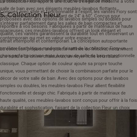
dynamique qui rehausse le décor de votre salle de bain.
La collection Fleur apporte une touche d'élégance moderne à votre
salle de bain avec ses élégants meubles-lavabos flottants ,
Conçues avec style et fonctionnalité à l'esprit, les vanités Fiory sont
5. Collection Fleur
disponibles dans des tailles allant de 24" à 60". Conçus pour
proposées avec des options de lavabos simples ou doubles pour
s'intégrer parfaitement dans les salles de bain compactes et
répondre à vos besoins. Fabriquées à partir de matériaux de haute
spacieuses, ces meubles-lavabos offrent un look élégant et
qualité, ces vanités garantissent la durabilité tout en conservant un
contemporain qui met en valeur votre espace.
attrait intemporel et contemporain. La conception autoportante
améliore l'esthétique moderne, faisant de la collection Fiory un
La collection propose une palette raffinée de finitions, notamment
choix parfait pour une mise à niveau de salle de bain exceptionnelle.
une texture de chêne chaleureux, un noyer riche et un blanc
classique. Chaque option de couleur ajoute sa propre touche
unique, vous permettant de choisir la combinaison parfaite pour le
décor de votre salle de bain. Avec des options pour des lavabos
simples ou doubles, les meubles-lavabos Fleur allient flexibilité
fonctionnelle et design chic. Fabriqués à partir de matériaux de
haute qualité, ces meubles-lavabos sont conçus pour offrir à la fois
durabilité et sophistication, faisant de la collection Fleur un choix
remarquable pour une rénovation de salle de bain moderne.