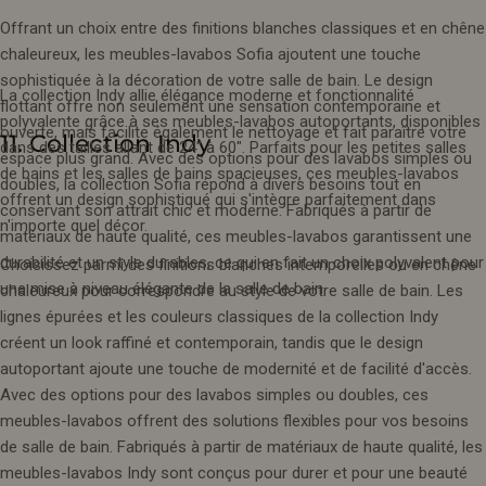
Offrant un choix entre des finitions blanches classiques et en chêne
chaleureux, les meubles-lavabos Sofia ajoutent une touche
sophistiquée à la décoration de votre salle de bain. Le design
La collection Indy allie élégance moderne et fonctionnalité
flottant offre non seulement une sensation contemporaine et
polyvalente grâce à ses meubles-lavabos autoportants, disponibles
ouverte, mais facilite également le nettoyage et fait paraître votre
11. Collection Indy
dans des tailles allant de 24" à 60". Parfaits pour les petites salles
espace plus grand. Avec des options pour des lavabos simples ou
de bains et les salles de bains spacieuses, ces meubles-lavabos
doubles, la collection Sofia répond à divers besoins tout en
offrent un design sophistiqué qui s'intègre parfaitement dans
conservant son attrait chic et moderne. Fabriqués à partir de
n'importe quel décor.
matériaux de haute qualité, ces meubles-lavabos garantissent une
durabilité et un style durables, ce qui en fait un choix polyvalent pour
Choisissez parmi des finitions blanches intemporelles ou en chêne
une mise à niveau élégante de la salle de bain.
chaleureux pour correspondre au style de votre salle de bain. Les
lignes épurées et les couleurs classiques de la collection Indy
créent un look raffiné et contemporain, tandis que le design
autoportant ajoute une touche de modernité et de facilité d'accès.
Avec des options pour des lavabos simples ou doubles, ces
meubles-lavabos offrent des solutions flexibles pour vos besoins
de salle de bain. Fabriqués à partir de matériaux de haute qualité, les
meubles-lavabos Indy sont conçus pour durer et pour une beauté