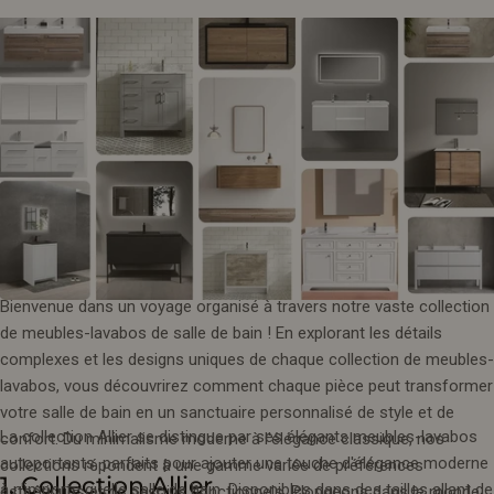
Bienvenue dans un voyage organisé à travers notre vaste collection
de meubles-lavabos de salle de bain ! En explorant les détails
complexes et les designs uniques de chaque collection de meubles-
lavabos, vous découvrirez comment chaque pièce peut transformer
votre salle de bain en un sanctuaire personnalisé de style et de
La collection Allier se distingue par ses élégants meubles-lavabos
confort. Du minimalisme moderne à l'élégance classique, nos
autoportants, parfaits pour ajouter une touche d'élégance moderne
collections répondent à une gamme variée de préférences
1. Collection Allier
à n'importe quelle salle de bain. Disponibles dans des tailles allant de
esthétiques et de besoins fonctionnels. Plongeons dans le monde