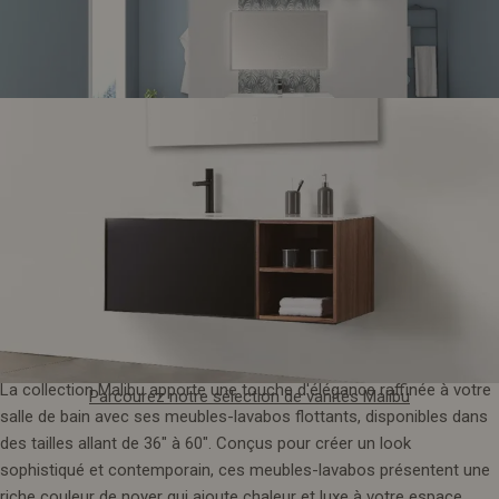
22. Collection Malibu
Découvrez la collection Cement Elegance d'Odessa
La collection Malibu apporte une touche d'élégance raffinée à votre
Parcourez notre sélection de vanités Malibu
salle de bain avec ses meubles-lavabos flottants, disponibles dans
des tailles allant de 36" à 60". Conçus pour créer un look
sophistiqué et contemporain, ces meubles-lavabos présentent une
riche couleur de noyer qui ajoute chaleur et luxe à votre espace.