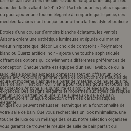
salle de bain avec ses meubles-lavabos autoportants, disponibles
dans des tailles allant de 24" à 36". Parfaits pour les petits espaces
ou pour ajouter une touche élégante à n'importe quelle pièce, ces
meubles-lavabos sont conçus pour offrir à la fois style et praticité.
Dotées d'une couleur d'armoire blanche éclatante, les vanités
Arizona créent une esthétique lumineuse et épurée qui met en
valeur n'importe quel décor. Le choix de comptoirs - Polymarbre
blanc ou Quartz artificiel noir - ajoute une touche sophistiquée,
offrant des options qui conviennent à différentes préférences de
conception. Chaque vanité est équipée d'un seul lavabo, ce qui la
rend idéale pour les espaces compacts tout en offrant un look
Après avoir exploré la gamme variée de collections de meubles de
épuré et moderne. Fabriquée à partir de matériaux de haute qualité,
salle de bain, il est clair qu'il y en a pour tous les goûts et toutes les
la collection Arizona allie durabilité et simplicité élégante, ce qui en
exigences. Des designs élégants et modernes aux styles classiques
fait un choix parfait pour une mise à niveau de salle de bain
et intemporels, chaque collection offre des caractéristiques
élégante.
uniques qui peuvent rehausser l'esthétique et la fonctionnalité de
votre salle de bain. Que vous recherchiez un look minimaliste, une
touche de luxe ou un mélange des deux, notre sélection organisée
vous garantit de trouver le meuble de salle de bain parfait qui