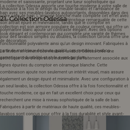
moderne et saisissante, projetant une lueur sophistiquée qui
La collection Odessa apporte une touche moderne à votre salle de
rehausse à la fois le design du meuble-lavabo et l'ambiance de
bain avec ses meubles-lavabos autoportants, disponibles dans des
votre salle de bain. L'armoire blanche mate complète cet effet avec
21. Collection Odessa
tailles allant de 28" à 48". Une caractéristique remarquable de cette
son attrait épuré et minimaliste, tandis que le comptoir en
collection est son armoire populaire de couleur ciment, qui offre un
polymarbre blanc ajoute un contraste élégant. Avec des options
look élégant et contemporain qui complète une variété de thèmes
pour des lavabos simples ou doubles, la collection Girona offre une
de décoration.
fonctionnalité polyvalente ainsi qu'un design innovant. Fabriquées à
partir de matériaux de haute qualité, ces meubles-lavabos
La finition en ciment des meubles-lavabos Odessa crée une
garantissent durabilité et style avant-gardiste.
esthétique chic d'inspiration industrielle, parfaitement associée aux
lignes épurées du comptoir en céramique blanche. Cette
combinaison ajoute non seulement un intérêt visuel, mais assure
également un design épuré et minimaliste. Avec une configuration à
un seul lavabo, la collection Odessa offre à la fois fonctionnalité et
touche moderne, ce qui en fait un excellent choix pour ceux qui
recherchent une mise à niveau sophistiquée de la salle de bain.
Fabriquées à partir de matériaux de haute qualité, ces meubles-
lavabos sont conçus pour offrir à la fois durabilité et style avant-
gardiste.