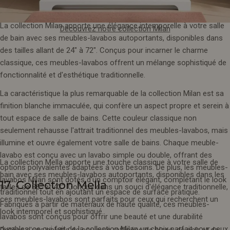
La collection Milan apporte une élégance intemporelle à votre salle
Découvrez notre collection Milan
de bain avec ses meubles-lavabos autoportants, disponibles dans
des tailles allant de 24" à 72". Conçus pour incarner le charme
classique, ces meubles-lavabos offrent un mélange sophistiqué de
fonctionnalité et d'esthétique traditionnelle.
La caractéristique la plus remarquable de la collection Milan est sa
finition blanche immaculée, qui confère un aspect propre et serein à
tout espace de salle de bains. Cette couleur classique non
seulement rehausse l'attrait traditionnel des meubles-lavabos, mais
illumine et ouvre également votre salle de bains. Chaque meuble-
lavabo est conçu avec un lavabo simple ou double, offrant des
La collection Mella apporte une touche classique à votre salle de
options polyvalentes adaptées à vos besoins. De plus, les meubles-
bain avec ses meubles-lavabos autoportants, disponibles dans les
lavabos Milan sont dotés d'un comptoir élégant, complétant le look
17. Collection Mella
tailles de 36" et 42". Conçus dans un souci d'élégance traditionnelle,
traditionnel tout en ajoutant un espace de surface pratique.
ces meubles-lavabos sont parfaits pour ceux qui recherchent un
Fabriqués à partir de matériaux de haute qualité, ces meubles-
look intemporel et sophistiqué.
lavabos sont conçus pour offrir une beauté et une durabilité
durables, ce qui fait de la collection Milan un choix parfait pour ceux