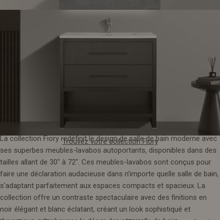
4. Collection Fiory
Découvrez la collection Sleek d'Edge
La collection Fiory redéfinit le design de salle de bain moderne avec
Trouvez votre collection Fiory
ses superbes meubles-lavabos autoportants, disponibles dans des
tailles allant de 30" à 72". Ces meubles-lavabos sont conçus pour
faire une déclaration audacieuse dans n'importe quelle salle de bain,
s'adaptant parfaitement aux espaces compacts et spacieux. La
collection offre un contraste spectaculaire avec des finitions en
noir élégant et blanc éclatant, créant un look sophistiqué et