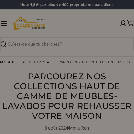
Passer
Noté 4,8★ par plus de 400 propriétaires canadiens
au
contenu
P
Recherche
MAISON
GUIDES D'ACHAT
PARCOUREZ NOS COLLECTIONS HAUT DE GAMME DE MEUBLES-LAVABOS POUR REHAUSSER VOTRE MAISON
PARCOUREZ NOS
COLLECTIONS HAUT DE
GAMME DE MEUBLES-
LAVABOS POUR REHAUSSER
VOTRE MAISON
8 août 2024
Monu Rani