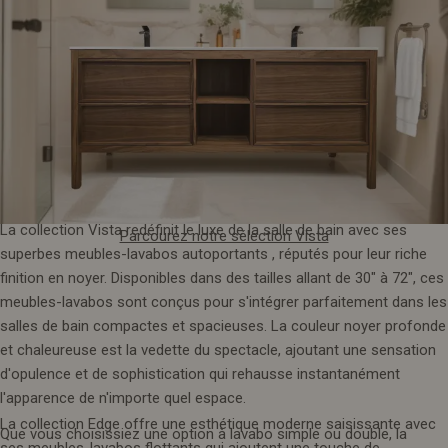
Explorez la plus belle collection de notre Allier
La collection Vista redéfinit le luxe de la salle de bain avec ses
Parcourez notre sélection Vista
superbes meubles-lavabos autoportants , réputés pour leur riche
finition en noyer. Disponibles dans des tailles allant de 30" à 72", ces
meubles-lavabos sont conçus pour s'intégrer parfaitement dans les
salles de bain compactes et spacieuses. La couleur noyer profonde
et chaleureuse est la vedette du spectacle, ajoutant une sensation
d'opulence et de sophistication qui rehausse instantanément
l'apparence de n'importe quel espace.
La collection Edge offre une esthétique moderne saisissante avec
Que vous choisissiez une option à lavabo simple ou double, la