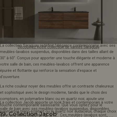
Parcourir la sélection de vanités Mella
La collection Saraguay redéfinit l'élégance contemporaine avec ses
Découvrez notre collection de vanités Saraguay
meubles-lavabos suspendus, disponibles dans des tailles allant de
30" à 60". Conçus pour apporter une touche élégante et moderne à
votre salle de bain, ces meubles-lavabos offrent une apparence
épurée et flottante qui renforce la sensation d'espace et
d'ouverture.
La riche couleur noyer des meubles offre un contraste chaleureux
et sophistiqué avec le design moderne, tandis que le choix des
comptoirs, en polymarbre blanc ou en quartz noir, ajoute une
La collection Jacob apporte un look frais et contemporain à votre
touche contemporaine saisissante. Que vous optiez pour le
salle de bain avec ses meubles-lavabos suspendus, disponibles
polymarbre blanc éclatant ou le quartz noir audacieux, chaque choix
19. Collection Jacob
dans des tailles allant de 12" à 72". Ces meubles-lavabos sont