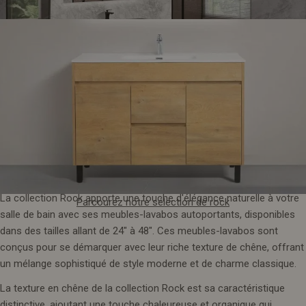
8. Collection de rock
Découvrez notre élégante collection Roxboro
La collection Rock apporte une touche d'élégance naturelle à votre
Parcourez notre sélection de rock
salle de bain avec ses meubles-lavabos autoportants, disponibles
dans des tailles allant de 24" à 48". Ces meubles-lavabos sont
conçus pour se démarquer avec leur riche texture de chêne, offrant
un mélange sophistiqué de style moderne et de charme classique.
La texture en chêne de la collection Rock est sa caractéristique
distinctive, ajoutant une touche chaleureuse et organique qui