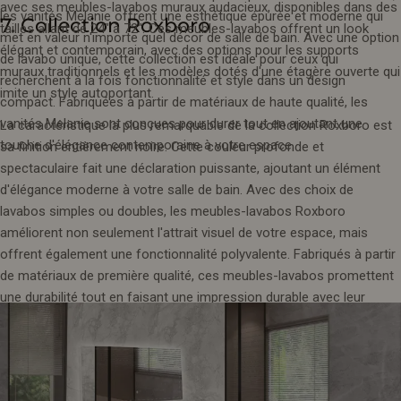
avec ses meubles-lavabos muraux audacieux, disponibles dans des
les vanités Melanie offrent une esthétique épurée et moderne qui
7. Collection Roxboro
tailles allant de 24" à 72". Ces meubles-lavabos offrent un look
met en valeur n'importe quel décor de salle de bain. Avec une option
élégant et contemporain, avec des options pour les supports
de lavabo unique, cette collection est idéale pour ceux qui
muraux traditionnels et les modèles dotés d'une étagère ouverte qui
recherchent à la fois fonctionnalité et style dans un design
imite un style autoportant.
compact. Fabriquées à partir de matériaux de haute qualité, les
vanités Melanie sont conçues pour durer tout en ajoutant une
La caractéristique la plus remarquable de la collection Roxboro est
touche d'élégance contemporaine à votre espace.
sa finition entièrement noire. Cette couleur profonde et
spectaculaire fait une déclaration puissante, ajoutant un élément
d'élégance moderne à votre salle de bain. Avec des choix de
lavabos simples ou doubles, les meubles-lavabos Roxboro
améliorent non seulement l'attrait visuel de votre espace, mais
offrent également une fonctionnalité polyvalente. Fabriqués à partir
de matériaux de première qualité, ces meubles-lavabos promettent
une durabilité tout en faisant une impression durable avec leur
design noir sophistiqué.