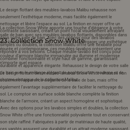
Le design flottant des meubles-lavabos Malibu rehausse non
seulement l'esthétique moderne, mais facilite également le
nettoyage et libère l'espace au sol. La finition en noyer offre un
La collection Snow White apporte une touche d'élégance à votre
contraste saisissant, créant un point focal visuellement attrayant
salle de bain avec ses meubles-lavabos flottants, disponibles dans
dans votre salle de bain. Avec des options pour des lavabos
23. Collection Snow White
des tailles allant de 30" à 60". Conçus pour dégager une esthétique
simples ou doubles, la collection Malibu offre une flexibilité pour
épurée et contemporaine, ces meubles-lavabos présentent une
répondre à vos besoins. Chaque meuble-lavabo est conçu pour
couleur d'armoire blanche immaculée qui illumine et modernise
combiner fonctionnalité et style haut de gamme, garantissant
n'importe quel espace.
durabilité et apparence élégante. Rehaussez le design de votre salle
de bain avec le mélange élégant de sophistication moderne et de
Le design flottant des meubles-lavabos Snow White rehausse non
charme classique de la collection Malibu.
seulement l'apparence élégante de la salle de bain, mais offre
également l'avantage supplémentaire de faciliter le nettoyage du
sol. Le comptoir en surface solide blanche complète la finition
blanche de l'armoire, créant un aspect homogène et sophistiqué.
Avec des options pour les lavabos simples et doubles, la collection
Snow White offre une fonctionnalité polyvalente tout en conservant
son style raffiné. Fabriquées à partir de matériaux de haute qualité,
ces vanités assurent une durabilité et un attrait moderne saisissant,