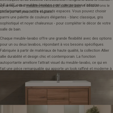
24" à 60", ces meubles-lavabos sont conçus pour s'adapter
dynamique des
meubles-lavabos de salle de bain
et découvrons le
parfaitement aux petits et grands espaces. Vous pouvez choisir
choix parfait pour votre espace.
parmi une palette de couleurs élégantes - blanc classique, gris
sophistiqué et noyer chaleureux - pour compléter le décor de votre
salle de bain.
Chaque meuble-lavabo offre une grande flexibilité avec des options
pour un ou deux lavabos, répondant à vos besoins spécifiques.
Fabriquée à partir de matériaux de haute qualité, la collection Allier
allie durabilité et design chic et contemporain. La fonction
autoportante améliore l'attrait visuel du meuble-lavabo, ce qui en
fait une pièce remarquable qui apporte un look raffiné et moderne à
votre salle de bain.
2. Collection Vista