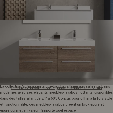
10. Collection Sofia
Découvrez notre collection Sacramento
La collection Sofia apporte une touche raffinée aux salles de bains
Découvrez la collection Élégance intemporelle de Sofia
modernes avec ses élégants meubles-lavabos flottants, disponibles
dans des tailles allant de 24" à 60". Conçus pour offrir à la fois style
et fonctionnalité, ces meubles-lavabos créent un look épuré et
épuré qui met en valeur n'importe quel espace.