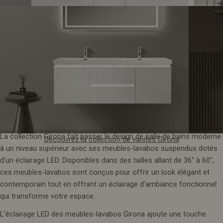
20. Collection Gérone
Découvrez la collection de meubles-lavabos flottants Jacob
La collection Girona fait passer le design de salle de bains moderne
Découvrez la collection de vanités Girona
à un niveau supérieur avec ses meubles-lavabos suspendus dotés
d'un éclairage LED. Disponibles dans des tailles allant de 36" à 60",
ces meubles-lavabos sont conçus pour offrir un look élégant et
contemporain tout en offrant un éclairage d'ambiance fonctionnel
qui transforme votre espace.
L'éclairage LED des meubles-lavabos Girona ajoute une touche