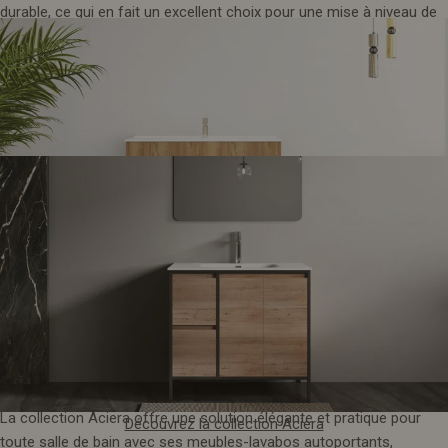
durable, ce qui en fait un excellent choix pour une mise à niveau de
salle de bain élégante et pratique.
12. Collection Aciera
Découvrez la collection moderne d'Indy
La collection Aciera offre une solution élégante et pratique pour
Découvrez la collection Aciera
toute salle de bain avec ses meubles-lavabos autoportants,