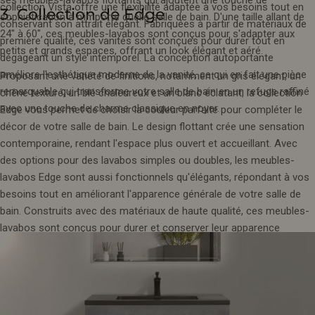
ses meubles-lavabos flottants qui ajoutent une touche de
collection Vista offre une flexibilité adaptée à vos besoins tout en
3. Collection de Edge
sophistication à n'importe quelle salle de bain. D'une taille allant de
conservant son attrait élégant. Fabriquées à partir de matériaux de
24" à 60", ces meubles-lavabos sont conçus pour s'adapter aux
première qualité, ces vanités sont conçues pour durer tout en
petits et grands espaces, offrant un look élégant et aéré.
dégageant un style intemporel. La conception autoportante
améliore l'esthétique moderne de la vanité, ce qui en fait une pièce
Proposant une variété de finitions, notamment un gris élégant, un
remarquable qui transforme votre salle de bain en un refuge raffiné
chêne texturé, un blé chaleureux et un blanc éclatant, la collection
avec une touche de charme classique en noyer.
Edge vous permet de choisir la couleur parfaite pour compléter le
décor de votre salle de bain. Le design flottant crée une sensation
contemporaine, rendant l'espace plus ouvert et accueillant. Avec
des options pour des lavabos simples ou doubles, les meubles-
lavabos Edge sont aussi fonctionnels qu'élégants, répondant à vos
besoins tout en améliorant l'apparence générale de votre salle de
bain. Construits avec des matériaux de haute qualité, ces meubles-
lavabos sont conçus pour durer et conserver leur apparence
sophistiquée au fil du temps.