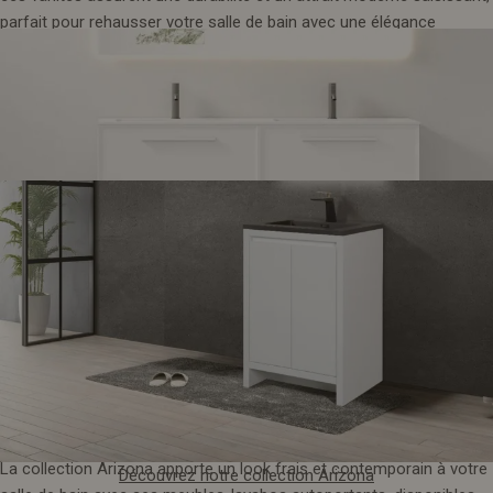
parfait pour rehausser votre salle de bain avec une élégance
intemporelle.
24. Collection Arizona
Découvrez notre collection snow white
La collection Arizona apporte un look frais et contemporain à votre
Découvrez notre collection Arizona