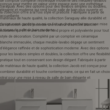
de comptoir complète l'esthétique moderne des meubles-lavabos
conçus pour mettre en valeur votre espace avec une esthétique
Saraguay. Avec des options pour des lavabos simples ou doubles,
élégante et moderne qui rend toute salle de bain plus ouverte et
la collection offre à la fois style et praticité. Fabriquée à partir de
accueillante.
matériaux de haute qualité, la collection Saraguay allie durabilité et
design avant-gardiste, ce qui en fait un choix parfait pour une mise
La collection Jacob présente une couleur d'armoire blanche
à niveau de salle de bain moderne.
éclatante qui offre une toile de fond propre et polyvalente pour tout
style de décoration. Complété par un comptoir en céramique
blanche immaculée, chaque meuble-lavabo dégage un sentiment
d'élégance raffinée et de sophistication moderne. Avec des options
pour les lavabos simples et doubles, la collection offre une flexibilité
pratique tout en conservant son design élégant. Fabriquée à partir
de matériaux de haute qualité, la collection Jacob est conçue pour
combiner durabilité et touche contemporaine, ce qui en fait un choix
idéal pour une mise à niveau de salle de bain élégante et
fonctionnelle.