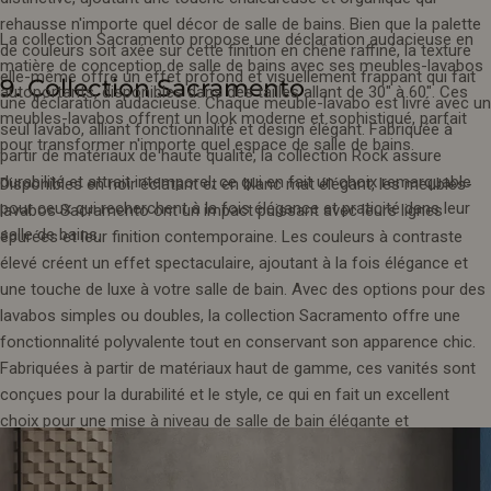
rehausse n'importe quel décor de salle de bains. Bien que la palette
La collection Sacramento propose une déclaration audacieuse en
de couleurs soit axée sur cette finition en chêne raffiné, la texture
matière de conception de salle de bains avec ses meubles-lavabos
elle-même offre un effet profond et visuellement frappant qui fait
9. Collection Sacramento
autoportants, disponibles dans des tailles allant de 30" à 60". Ces
une déclaration audacieuse. Chaque meuble-lavabo est livré avec un
meubles-lavabos offrent un look moderne et sophistiqué, parfait
seul lavabo, alliant fonctionnalité et design élégant. Fabriquée à
pour transformer n'importe quel espace de salle de bains.
partir de matériaux de haute qualité, la collection Rock assure
durabilité et attrait intemporel, ce qui en fait un choix remarquable
Disponibles en noir éclatant et en blanc mat élégant, les meubles-
pour ceux qui recherchent à la fois élégance et praticité dans leur
lavabos Sacramento ont un impact puissant avec leurs lignes
salle de bains.
épurées et leur finition contemporaine. Les couleurs à contraste
élevé créent un effet spectaculaire, ajoutant à la fois élégance et
une touche de luxe à votre salle de bain. Avec des options pour des
lavabos simples ou doubles, la collection Sacramento offre une
fonctionnalité polyvalente tout en conservant son apparence chic.
Fabriquées à partir de matériaux haut de gamme, ces vanités sont
conçues pour la durabilité et le style, ce qui en fait un excellent
choix pour une mise à niveau de salle de bain élégante et
fonctionnelle.