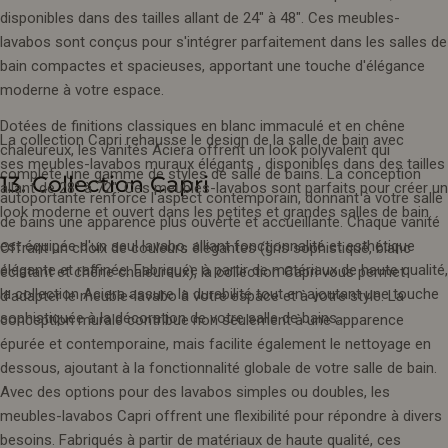
disponibles dans des tailles allant de 24" à 48". Ces meubles-
lavabos sont conçus pour s'intégrer parfaitement dans les salles de
bain compactes et spacieuses, apportant une touche d'élégance
moderne à votre espace.
Dotées de finitions classiques en blanc immaculé et en chêne
La collection Capri rehausse le design de la salle de bain avec
chaleureux, les vanités Aciera offrent un look polyvalent qui
ses meubles-lavabos muraux élégants , disponibles dans des tailles
complète une gamme de styles de salle de bains. La conception
13. Collection Capri
allant de 28" à 72". Ces meubles-lavabos sont parfaits pour créer un
autoportante renforce l'aspect contemporain, donnant à votre salle
look moderne et ouvert dans les petites et grandes salles de bain.
de bains une apparence plus ouverte et accueillante. Chaque vanité
est équipée d'un seul lavabo, alliant fonctionnalité et esthétique
Offrant un choix de couleurs élégantes (gris sophistiqué, blanc
élégante et raffinée. Fabriquée à partir de matériaux de haute qualité,
éclatant et chêne chaleureux), la collection Capri vous permet
la collection Aciera assure la durabilité tout en ajoutant une touche
d'adapter le meuble-lavabo à votre espace et à votre style. La
sophistiquée à la décoration de votre salle de bains.
conception murale contribue non seulement à une apparence
épurée et contemporaine, mais facilite également le nettoyage en
dessous, ajoutant à la fonctionnalité globale de votre salle de bain.
Avec des options pour des lavabos simples ou doubles, les
meubles-lavabos Capri offrent une flexibilité pour répondre à divers
besoins. Fabriqués à partir de matériaux de haute qualité, ces