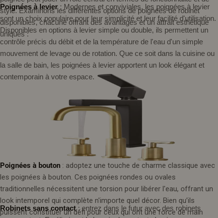
Poignées à levier
: Modernes et conviviales, les poignées à levier
style. Examinons les différentes options de poignées de robinet
sont un choix populaire pour leur simplicité et leur facilité d'utilisation.
disponibles, chacune offrant des avantages et un attrait esthétique
Disponibles en options à levier simple ou double, ils permettent un
uniques :
contrôle précis du débit et de la température de l'eau d'un simple
mouvement de levage ou de rotation. Que ce soit dans la cuisine ou
la salle de bain, les poignées à levier apportent un look élégant et
contemporain à votre espace.
Poignées à bouton
: adoptez une touche de charme classique avec
les poignées à bouton. Ces poignées rondes ou ovales
traditionnelles nécessitent une torsion pour libérer l'eau, offrant un
look intemporel qui complète n'importe quel décor. Bien qu’ils
Robinets sans contact
: entrez dans le futur avec des robinets
puissent constituer un défi pour ceux qui ont une force de main