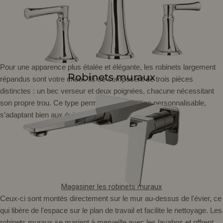
Pour une apparence plus étalée et élégante, les robinets largement
Robinets muraux
répandus sont votre choix. Ils se composent de trois pièces
distinctes : un bec verseur et deux poignées, chacune nécessitant
son propre trou. Ce type permet une répartition personnalisable,
s’adaptant bien aux éviers plus grands.
Magasiner les robinets muraux
Ceux-ci sont montés directement sur le mur au-dessus de l'évier, ce
qui libère de l'espace sur le plan de travail et facilite le nettoyage. Les
robinets muraux se marient à merveille avec les lavabos et offrent