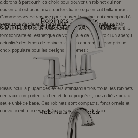
aiderons à parcourir les choix pour trouver un robinet qui non
seulement est beau, mais qui fonctionne également brillamment.
Commençons ce voyage pour trouver le robinet qui correspond à
Robinets centraux
votre style de vie et qui rehausse l'attrait de votre salle de bain !
Comprendre les types de robinets
Choisir le bon type de robinet peut améliorer considérablement la
fonctionnalité et l’esthétique de votre salle de bain. Voici un aperçu
actualisé des types de robinets les plus courants, y compris un
choix populaire pour les designs modernes :
Idéals pour la plupart des éviers standard à trois trous, les robinets
centraux comportent un bec et deux poignées, tous reliés sur une
seule unité de base. Ces robinets sont compacts, fonctionnels et
conviennent à une variété de décors de salle de bain.
Robinets répandus