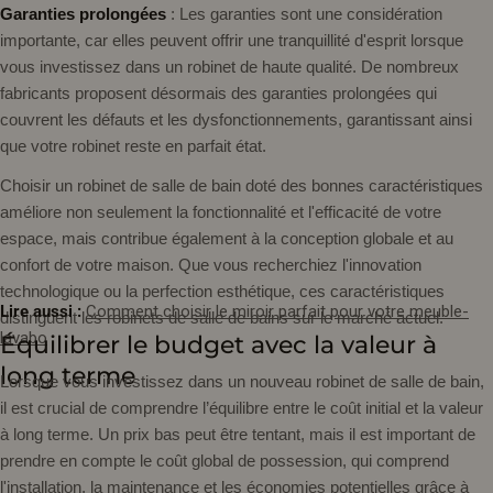
Garanties prolongées
: Les garanties sont une considération
importante, car elles peuvent offrir une tranquillité d'esprit lorsque
vous investissez dans un robinet de haute qualité. De nombreux
fabricants proposent désormais des garanties prolongées qui
couvrent les défauts et les dysfonctionnements, garantissant ainsi
que votre robinet reste en parfait état.
Choisir un robinet de salle de bain doté des bonnes caractéristiques
améliore non seulement la fonctionnalité et l'efficacité de votre
espace, mais contribue également à la conception globale et au
confort de votre maison. Que vous recherchiez l'innovation
technologique ou la perfection esthétique, ces caractéristiques
Lire aussi :
Comment choisir le miroir parfait pour votre meuble-
distinguent les robinets de salle de bains sur le marché actuel.
lavabo
Équilibrer le budget avec la valeur à
long terme
Lorsque vous investissez dans un nouveau robinet de salle de bain,
il est crucial de comprendre l’équilibre entre le coût initial et la valeur
à long terme. Un prix bas peut être tentant, mais il est important de
prendre en compte le coût global de possession, qui comprend
l'installation, la maintenance et les économies potentielles grâce à