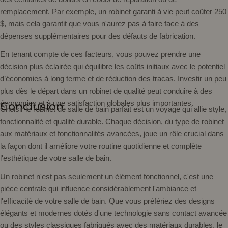
remplacement. Par exemple, un robinet garanti à vie peut coûter 250
$, mais cela garantit que vous n'aurez pas à faire face à des
dépenses supplémentaires pour des défauts de fabrication.
En tenant compte de ces facteurs, vous pouvez prendre une
décision plus éclairée qui équilibre les coûts initiaux avec le potentiel
d’économies à long terme et de réduction des tracas. Investir un peu
plus dès le départ dans un robinet de qualité peut conduire à des
économies et à une satisfaction globales plus importantes.
Conclusion
Choisir le robinet de salle de bain parfait est un voyage qui allie style,
fonctionnalité et qualité durable. Chaque décision, du type de robinet
aux matériaux et fonctionnalités avancées, joue un rôle crucial dans
la façon dont il améliore votre routine quotidienne et complète
l'esthétique de votre salle de bain.
Un robinet n'est pas seulement un élément fonctionnel, c'est une
pièce centrale qui influence considérablement l'ambiance et
l'efficacité de votre salle de bain. Que vous préfériez des designs
élégants et modernes dotés d'une technologie sans contact avancée
ou des styles classiques fabriqués avec des matériaux durables, le