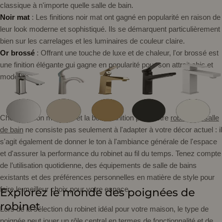
classique à n'importe quelle salle de bain.
Noir mat
: Les finitions noir mat ont gagné en popularité en raison de
leur look moderne et sophistiqué. Ils se démarquent particulièrement
bien sur les carrelages et les luminaires de couleur claire.
Or brossé
: Offrant une touche de luxe et de chaleur, l'or brossé est
une finition élégante qui gagne en popularité pour son attrait chic et
moderne.
Choisir le bon matériau et la bonne finition pour votre
robinet de salle
de bain
ne consiste pas seulement à l'adapter à votre décor actuel : il
s'agit également de donner le ton à l'ambiance générale de l'espace
et d'assurer la performance du robinet au fil du temps. Tenez compte
de l’utilisation quotidienne, des équipements de salle de bains
existants et des préférences personnelles en matière de style pour
faire le meilleur choix pour votre espace.
Explorez le monde des poignées de
robinet
Lors de la sélection du robinet idéal pour votre maison, le type de
poignée peut jouer un rôle central en termes de fonctionnalité et de