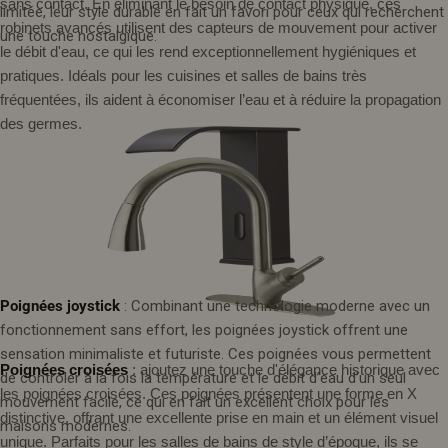
sans contact. En éliminant le besoin de contact physique, ces
limitée, leur style durable en fait un favori pour ceux qui recherchent
robinets avancés utilisent des capteurs de mouvement pour activer
une touche nostalgique.
le débit d'eau, ce qui les rend exceptionnellement hygiéniques et
pratiques. Idéals pour les cuisines et salles de bains très
fréquentées, ils aident à économiser l’eau et à réduire la propagation
des germes.
Poignées joystick
: Combinant une technologie moderne avec un
fonctionnement sans effort, les poignées joystick offrent une
sensation minimaliste et futuriste. Ces poignées vous permettent
Poignées croisées
: ajoutez une touche d'élégance historique avec
de contrôler à la fois la température et le débit d’eau d’un seul
les poignées croisées. Ces poignées présentent une forme en X
mouvement facile, ce qui en fait un excellent choix pour les
distinctive, offrant une excellente prise en main et un élément visuel
maisons modernes.
unique. Parfaits pour les salles de bains de style d’époque, ils se