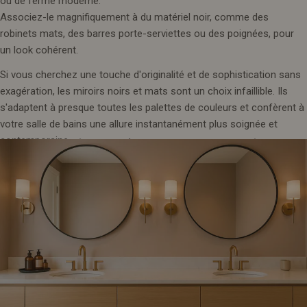
ou de ferme moderne.
Associez-le magnifiquement à du matériel noir, comme des
robinets mats, des barres porte-serviettes ou des poignées, pour
un look cohérent.
Si vous cherchez une touche d'originalité et de sophistication sans
exagération, les miroirs noirs et mats sont un choix infaillible. Ils
s'adaptent à presque toutes les palettes de couleurs et confèrent à
votre salle de bains une allure instantanément plus soignée et
contemporaine.
8. Deux valent mieux qu'un : Tendances
miroir pour les espaces partagés
Si vous possédez un meuble-lavabo à double vasque, vous
connaissez le dilemme entre un grand miroir et deux miroirs