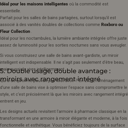
Idéal pour les maisons intelligentes
où la commodité est
essentielle.
Parfait pour les salles de bains partagées, surtout lorsqu'il est
associé à des vanités doubles de collections comme
Roxboro ou
Fleur Collection
.
Idéal pour les noctambules, la lumière ambiante intégrée offre juste
assez de luminosité pour les sorties nocturnes sans vous aveugler.
Si vous construisez une salle de bains avant-gardiste, un miroir
intelligent est indispensable. Il ne s'agit pas seulement d'être beau,
mais aussi de vivre intelligemment.
5. Double usage, double avantage :
miroirs avec rangement intégré
Qui a dit qu'on ne pouvait pas tout avoir ? En 2025, l'aménagement
d'une salle de bains vise à optimiser l'espace sans compromettre le
style, et c'est précisément là que les miroirs avec rangement intégré
entrent en jeu.
Les designs actuels revisitent l'armoire à pharmacie classique en la
transformant en une armoire à miroir élégante et moderne, à la fois
fonctionnelle et esthétique. Vous bénéficiez toujours de la surface