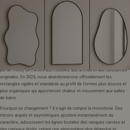
des formes avec de la personnalité
Si vous avez parcouru Pinterest ou Instagram dédié au design ces
derniers temps, vous avez probablement remarqué une vague (sans
jeu de mots) de miroirs aux courbes, aux arches et aux silhouettes
originales. En 2025, nous abandonnerons officiellement les
rectangles rigides et standards au profit de formes plus douces et
plus organiques qui apporteront chaleur et mouvement aux salles
de bains.
Pourquoi ce changement ? Il s'agit de rompre la monotonie. Des
miroirs arqués et asymétriques ajoutent instantanément du
caractère, adoucissent les lignes brutales des vasques carrées et
des carreaux droits, créant une atmosphère plus détendue et