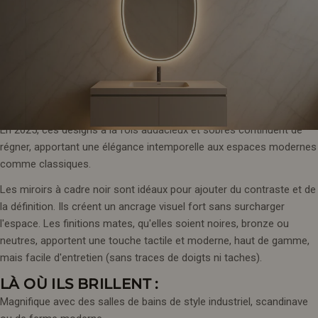
Certaines tendances vont et viennent, mais le noir et les finitions
mates sont là pour durer, surtout pour les miroirs de salle de bain.
En 2025, ces designs à la fois audacieux et sobres continuent de
régner, apportant une élégance intemporelle aux espaces modernes
comme classiques.
Les miroirs à cadre noir sont idéaux pour ajouter du contraste et de
la définition. Ils créent un ancrage visuel fort sans surcharger
l'espace. Les finitions mates, qu'elles soient noires, bronze ou
neutres, apportent une touche tactile et moderne, haut de gamme,
mais facile d'entretien (sans traces de doigts ni taches).
LÀ OÙ ILS BRILLENT :
Magnifique avec des salles de bains de style industriel, scandinave