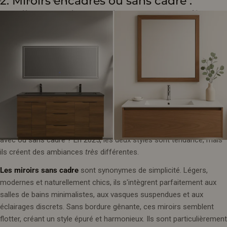
2. Miroirs encadrés ou sans cadre :
quelles sont les tendances en matière
de design en 2025 ?
C'est l'un des choix de style les plus controversés en matière de
conception de salle de bains : faut-il opter pour une salle de bains
avec ou sans cadre ? En 2025, les deux styles sont tendance, mais
ils créent des ambiances
très
différentes.
Les miroirs sans cadre
sont synonymes de simplicité. Légers,
modernes et naturellement chics, ils s'intègrent parfaitement aux
salles de bains minimalistes, aux vasques suspendues et aux
éclairages discrets. Sans bordure gênante, ces miroirs semblent
flotter, créant un style épuré et harmonieux. Ils sont particulièrement