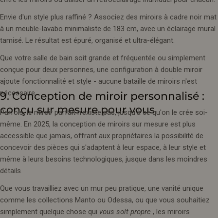
Envie d'un style plus raffiné ? Associez des miroirs à cadre noir mat
à un meuble-lavabo minimaliste de 183 cm, avec un éclairage mural
tamisé. Le résultat est épuré, organisé et ultra-élégant.
Que votre salle de bain soit grande et fréquentée ou simplement
conçue pour deux personnes, une configuration à double miroir
ajoute fonctionnalité et style - aucune bataille de miroirs n'est
nécessaire.
9. Conception de miroir personnalisé :
conçu sur mesure pour vous
Parfois, le miroir parfait n'existe pas, jusqu'à ce qu'on le crée soi-
même. En 2025, la conception de miroirs sur mesure est plus
accessible que jamais, offrant aux propriétaires la possibilité de
concevoir des pièces qui s'adaptent à leur espace, à leur style et
même à leurs besoins technologiques, jusque dans les moindres
détails.
Que vous travailliez avec un mur peu pratique, une vanité unique
comme les collections Manto ou Odessa, ou que vous souhaitiez
simplement quelque chose qui
vous soit propre
, les miroirs