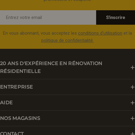
E-
S'inscrire
mail
En vous abonnant, vous acceptez les
conditions d'utilisation
et la
politique de confidentialité.
20 ANS D'EXPÉRIENCE EN RÉNOVATION
RÉSIDENTIELLE
ENTREPRISE
AIDE
NOS MAGASINS
CONTACT