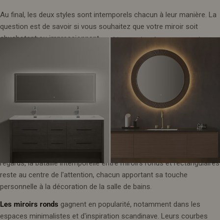
Au final, les deux styles sont intemporels chacun à leur manière. La
question est de savoir si vous souhaitez que votre miroir soit
chuchotant ou impressionnant.
3. Tendances en matière de formes de
miroirs : miroirs ronds ou rectangulaires
En matière de tendances miroirs en 2025, la forme compte plus que
jamais. Si les formes ondulées et abstraites attirent tous les
regards, la bataille intemporelle entre miroirs ronds et rectangulaires
reste au centre de l'attention, chacun apportant sa touche
personnelle à la décoration de la salle de bains.
Les miroirs ronds
gagnent en popularité, notamment dans les
espaces minimalistes et d'inspiration scandinave. Leurs courbes