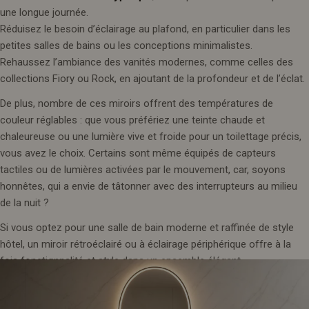
une longue journée.
Réduisez le besoin d’éclairage au plafond, en particulier dans les
petites salles de bains ou les conceptions minimalistes.
Rehaussez l’ambiance des vanités modernes, comme celles des
collections Fiory ou Rock, en ajoutant de la profondeur et de l’éclat.
De plus, nombre de ces miroirs offrent des températures de
couleur réglables : que vous préfériez une teinte chaude et
chaleureuse ou une lumière vive et froide pour un toilettage précis,
vous avez le choix. Certains sont même équipés de capteurs
tactiles ou de lumières activées par le mouvement, car, soyons
honnêtes, qui a envie de tâtonner avec des interrupteurs au milieu
de la nuit ?
Si vous optez pour une salle de bain moderne et raffinée de style
hôtel, un miroir rétroéclairé ou à éclairage périphérique offre à la
fois fonctionnalité et style dans un ensemble élégant.
7. Finitions noires et mates : une
élégance intemporelle