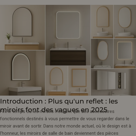
Introduction : Plus qu'un reflet : les
miroirs font des vagues en 2025
Fini le temps où les miroirs n'étaient que des accessoires
fonctionnels destinés à vous permettre de vous regarder dans le
miroir avant de sortir. Dans notre monde actuel, où le design est à
l'honneur, les miroirs de salle de bain deviennent des pièces