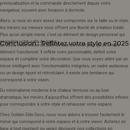
prévisualisation et la commande directement depuis votre
navigateur, souvent avec livraison à domicile.
Alors, si vous en avez assez des compromis sur la taille ou le style,
les miroirs sur mesure vous offrent une liberté de création totale.
Plus qu'un simple miroir, c'est un élément de design personnel qui
complète votre salle de bains.
Conclusion : Reflétez votre style en 2025
En 2025, votre miroir de salle de bain est bien plus qu'un simple
élément fonctionnel. Il reflète votre personnalité, définit votre
espace et complète votre décoration. Que vous soyez attiré par un
miroir intelligent avec fonctionnalités intégrées, un cadre audacieux
ou un design épuré et rétroéclairé, il existe une tendance qui
correspond à votre vision.
Du minimalisme moderne à la chaleur terreuse ou au luxe
dramatique, les miroirs d'aujourd'hui offrent des possibilités infinies
pour correspondre à votre style et rehausser votre espace.
Chez Golden Elite Deco, nous vous aidons à trouver facilement le
miroir qui correspond à votre espace et à votre vision. Achetez en
ligne à tout moment ou venez découvrir nos collections en