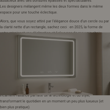
audacieux avec des bordures épaisses et spectaculaires.
Les designers mélangent même les deux formes dans le même
espace pour une touche éclectique.
Alors, que vous soyez attiré par l'élégance douce d'un cercle ou par
la clarté nette d'un rectangle, sachez ceci : en 2025, la forme de
votre miroir est une déclaration et il n'y a pas de mauvais choix.
4. Miroirs intelligents : la technologie
rencontre le chic
Bienvenue dans un futur où le miroir de votre salle de bain fera bien
plus que refléter votre visage. En 2025,
les miroirs intelligents
incarnent l'alliance parfaite de la technologie et du style,
transformant le quotidien en un moment un peu plus luxueux (et
bien plus pratique).